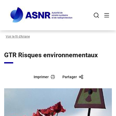
Panneau de gestion des cookies
Aller
au
contenu
principal
Voir le fil d’Ariane
GTR Risques environnementaux
Imprimer
Partager