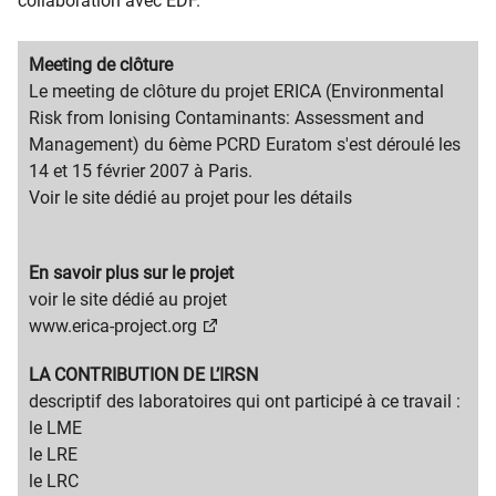
collaboration avec EDF.
Migration
Meeting de clôture
content
Migration
Le meeting de clôture du projet ERICA (Environmental
title
content
Risk from Ionising Contaminants: Assessment and
text
Management) du 6ème PCRD Euratom s'est déroulé les
14 et 15 février 2007 à Paris.
Voir le site dédié au projet pour les détails
Migration
En savoir plus sur le projet
content
Migration
voir le site dédié au projet
title
content
www.erica-project.org
text
Migration
LA CONTRIBUTION DE L’IRSN
content
Migration
descriptif des laboratoires qui ont participé à ce travail :
title
content
le LME
text
le LRE
le LRC