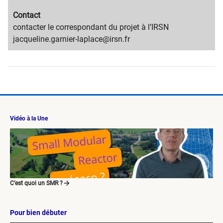
Migration
Contact
content
Migration
contacter le correspondant du projet à l’IRSN
title
content
jacqueline.garnier-laplace@irsn.fr
text
Vidéo à la Une
C’est quoi un SMR ?
Pour bien débuter