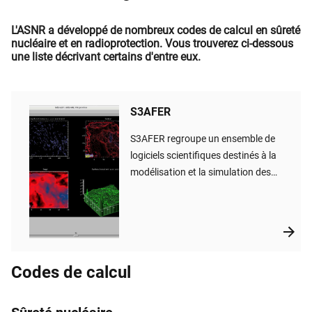
L'ASNR a développé de nombreux codes de calcul en sûreté
nucléaire et en radioprotection. Vous trouverez ci-dessous
une liste décrivant certains d'entre eux.
S3AFER
S3AFER regroupe un ensemble de
logiciels scientifiques destinés à la
modélisation et la simulation des
incendies, des explosions et de la
dispersion de gaz dans des
environnements complexes,
notamment les milieux confinés et
ventilés typiques des installations
Codes de calcul
nucléaires. Ces outils sont utilisés
pour l’évaluation des risques liés aux
incendies et explosions, en support à