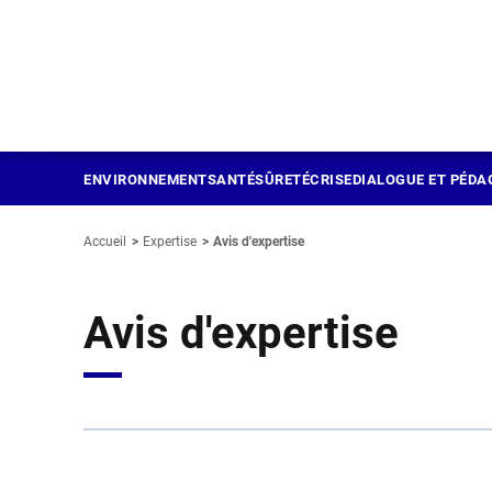
Panneau de gestion des cookies
Aller
au
contenu
principal
ENVIRONNEMENT
SANTÉ
SÛRETÉ
CRISE
DIALOGUE ET PÉDA
Accueil
Expertise
Avis d'expertise
Avis d'expertise