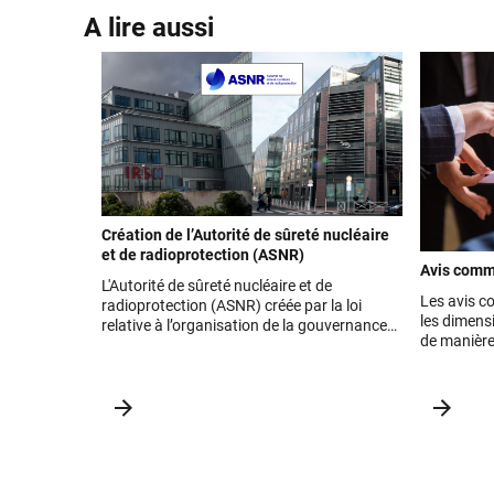
A lire aussi
Création de l’Autorité de sûreté nucléaire
et de radioprotection (ASNR)
Avis com
L'Autorité de sûreté nucléaire et de
Les avis c
radioprotection (ASNR) créée par la loi
les dimens
relative à l’organisation de la gouvernance
de manière
de la sûreté nucléaire et de la
vidéo.
radioprotection du 21 mai 2024 a démarré
au 1er janvier 2025. Elle est issue de la
réunion de l’Autorité de sûreté nucléaire
(ASN) et de l’Institut de radioprotection et
de sûreté nucléaire (IRSN).