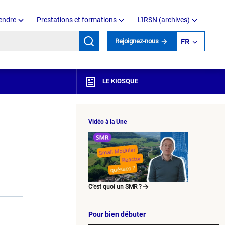
endre
Prestations et formations
L'IRSN (archives)
mots clés
Rejoignez-nous
FR
LE KIOSQUE
Vidéo à la Une
C’est quoi un SMR ?
Pour bien débuter