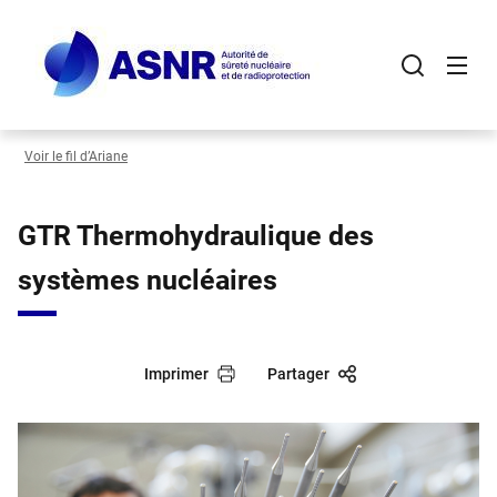
Panneau de gestion des cookies
Aller
au
contenu
principal
Voir le fil d’Ariane
GTR Thermohydraulique des
systèmes nucléaires
Imprimer
Partager