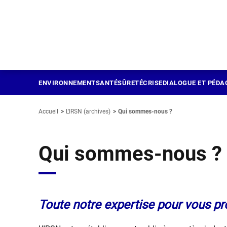
Panneau de gestion des cookies
Aller
au
contenu
principal
ENVIRONNEMENT
SANTÉ
SÛRETÉ
CRISE
DIALOGUE ET PÉDA
Accueil
L'IRSN (archives)
Qui sommes-nous ?
Qui sommes-nous ?
Toute notre expertise pour vous pr