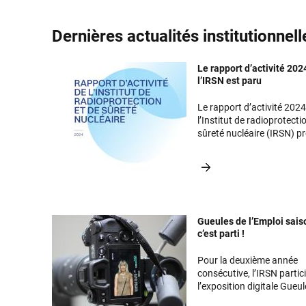
Dernières actualités institutionnell
Le rapport d’activité 202
l’IRSN est paru
Le rapport d’activité 2024
l’Institut de radioprotecti
sûreté nucléaire (IRSN) p
les faits marquants des
principales missions de l’
l’année 2024.
Gueules de l’Emploi sais
c’est parti !
Pour la deuxième année
consécutive, l’IRSN partic
l’exposition digitale Gueu
l’Emploi qui sublime, par l