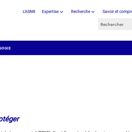
L'ASNR
Expertise
Recherche
Savoir et compr
Recherche par 
GOGIE
otéger