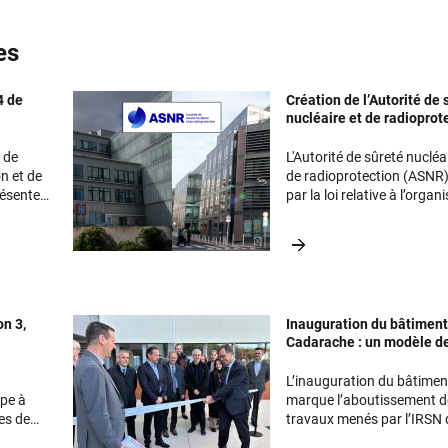
es
4 de
Création de l’Autorité de 
nucléaire et de radioprot
(ASNR)
 de
L'Autorité de sûreté nucléa
on et de
de radioprotection (ASNR)
résente
par la loi relative à l’organ
de la gouvernance de la s
IRSN sur
nucléaire et de la radiopro
du 21 mai 2024 a démarré
janvier 2025. Elle est issue
réunion de l’Autorité de sû
nucléaire (ASN) et de l’Inst
on 3,
Inauguration du bâtiment
radioprotection et de sûre
Cadarache : un modèle d
nucléaire (IRSN).
durabilité et de modernit
L’inauguration du bâtimen
ipe à
marque l’aboutissement d
les de
travaux menés par l’IRSN 
e regard
2011 pour définir sa strat