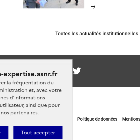
immobilière, visant à ratio
mmes et
les espaces, réduire les co
s leur
améliorer les conditions d
travail.
Toutes les actualités institutionnelles
nous
-expertise.asnr.fr
rer la fréquentation du
ministration et, avec votre
nes d’informations
ilisateur, ainsi que pour
 nos partenaires.
 offres d'emploi
FAQ
Glossaire
Politique de données
Mentions
actez-nous
r
Tout accepter