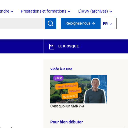
endre
Prestations et formations
L'IRSN (archives)
mots clés
Rejoignez-nous
FR
LE KIOSQUE
Vidéo à la Une
C’est quoi un SMR ?
Pour bien débuter