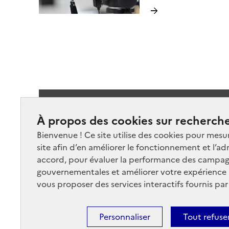
de l’artiste photographe
Christophe Duron, des fe
des hommes engagés dan
métier.
Suivez-
À propos des cookies sur recherche
Bienvenue ! Ce site utilise des cookies pour mesu
site afin d’en améliorer le fonctionnement et l’ad
accord, pour évaluer la performance des campag
gouvernementales et améliorer votre expérience ut
vous proposer des services interactifs fournis par
Nos marchés
Nos
Plan du site
Cont
Personnaliser
Tout refuse