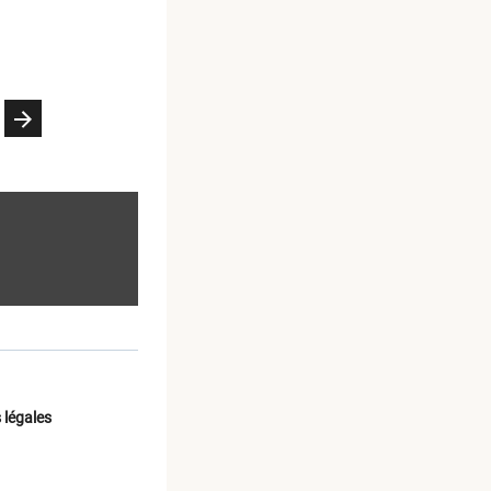
naliser
ûts et
e
 légales