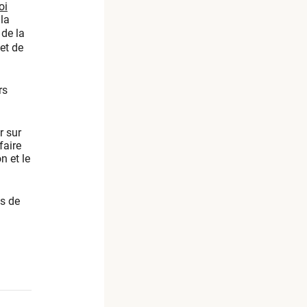
oi
 la
 de la
et de
rs
r sur
faire
n et le
es de