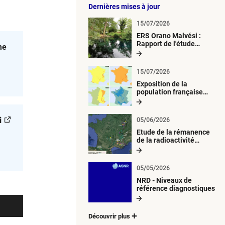
Dernières mises à jour
15/07/2026
ERS Orano Malvési :
Rapport de l'étude
me
radiologique du milieu
aquatique
15/07/2026
Exposition de la
population française
métropolitaine aux
retombées
atmosphériques
i
05/06/2026
radioactives depuis 1945
Etude de la rémanence
de la radioactivité
d’origine artificielle
05/05/2026
NRD - Niveaux de
référence diagnostiques
Découvrir plus