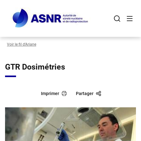
Panneau de gestion des cookies
Aller
au
contenu
principal
Voir le fil d’Ariane
GTR Dosimétries
Imprimer
Partager