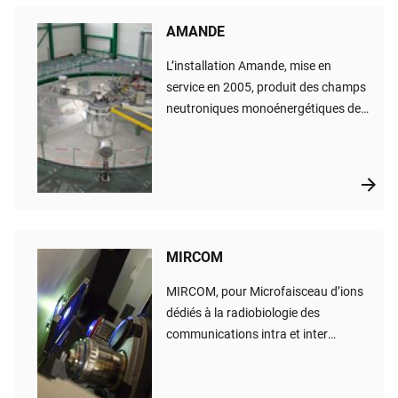
AMANDE
​​L’installation Amande, mise en
service en 2005, produit des champs
neutroniques monoénergétiques de
référence avec deux objectifs : la
métrologie relative à la fluence et aux
équivalents de dose pour les
neutrons ; ainsi que les tests et
étalonnage de détecteurs et de
dosimètres neutrons à plusieurs
MIRCOM
énergies spécifiques sur une gamme
étendue (entre 2 keV et 20 MeV).
​MIRCOM, pour Microfaisceau d’ions
dédiés à la radiobiologie des
communications intra et inter
cellulaire, est une plateforme
d’irradiation équipée d’un