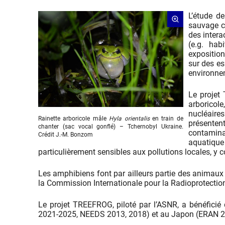
L’étude d
sauvage c
des intera
(e.g. hab
expositio
sur des es
environnem
Le projet 
arboricol
nucléaire
Rainette arboricole mâle
Hyla orientalis
en train de
présentent
chanter (sac vocal gonflé) – Tchernobyl Ukraine.
contamina
Crédit J.-M. Bonzom
aquatique
particulièrement sensibles aux pollutions locales, y 
Les amphibiens font par ailleurs partie des animaux 
la Commission Internationale pour la Radioprotection 
Le projet TREEFROG, piloté par l’ASNR, a bénéfic
2021-2025, NEEDS 2013, 2018) et au Japon (ERAN 2