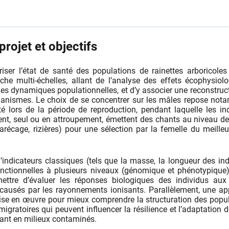
rojet et objectifs
ériser l’état de santé des populations de rainettes arboricole
he multi-échelles, allant de l’analyse des effets écophysiol
 des dynamiques populationnelles, et d’y associer une reconstruc
rganismes. Le choix de se concentrer sur les mâles repose no
ité lors de la période de reproduction, pendant laquelle les in
nt, seul ou en attroupement, émettent des chants au niveau de
arécage, rizières) pour une sélection par la femelle du meille
indicateurs classiques (tels que la masse, la longueur des ind
onctionnelles à plusieurs niveaux (génomique et phénotypique)
ettre d’évaluer les réponses biologiques des individus aux 
ausés par les rayonnements ionisants. Parallèlement, une a
ise en œuvre pour mieux comprendre la structuration des popu
igratoires qui peuvent influencer la résilience et l’adaptation d
ant en milieux contaminés.