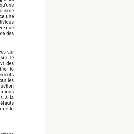
 qu’une
olisme
nce une
dividus
ère que
nce des
ces sur
 sur le
vi des
fier la
tements
our les
duction
lations
és à la
défauts
n de la