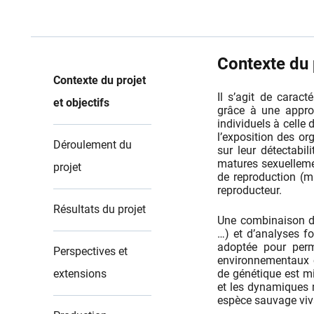
Contexte du p
Contexte du projet
Il s’agit de caract
et objectifs
grâce à une approc
individuels à celle
l’exposition des o
Déroulement du
sur leur détectabil
matures sexuelleme
projet
de reproduction (m
reproducteur.
Résultats du projet
Une combinaison d’
…) et d’analyses f
adoptée pour perm
Perspectives et
environnementaux c
extensions
de génétique est m
et les dynamiques m
espèce sauvage viv