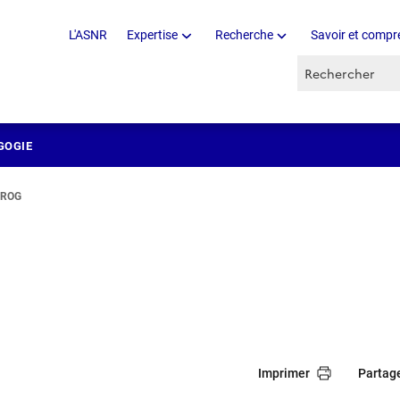
L'ASNR
Expertise
Recherche
Savoir et compr
Recherche par 
GOGIE
FROG
Imprimer
Partag