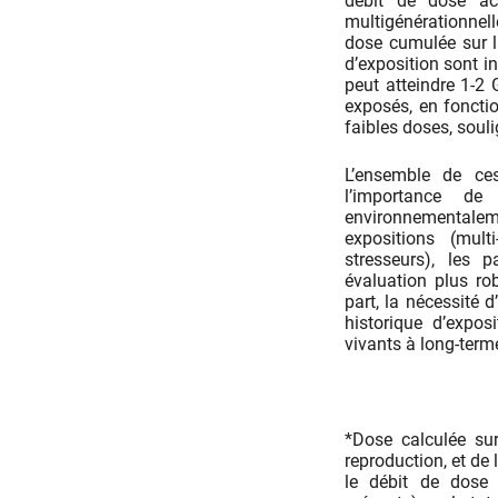
débit de dose ac
multigénérationnel
dose cumulée sur la
d’exposition
sont in
peut atteindre 1‑2
exposés, en foncti
faibles doses, souli
L’ensemble de ce
l’importance de
environnementale
expositions (mult
stresseurs), les 
évaluation plus ro
part, la nécessité 
historique d’expos
vivants à long-ter
*Dose calculée sur
reproduction, et de
le débit de dose 