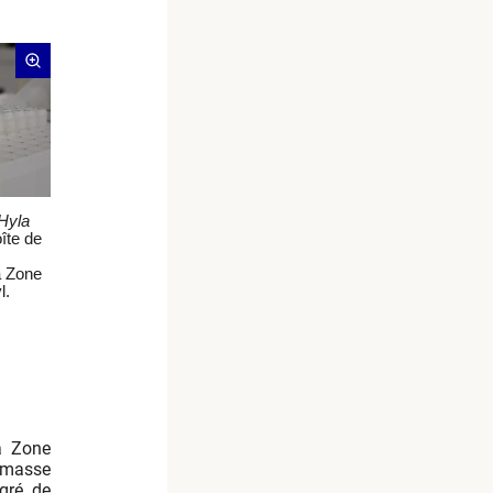
Hyla
îte de
a Zone
l.
la Zone
e masse
egré de