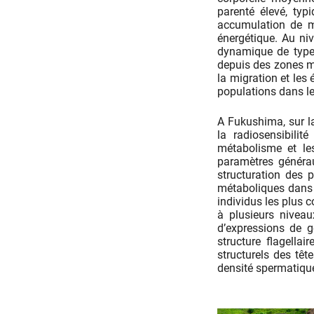
parenté élevé, typ
accumulation de m
énergétique. Au ni
dynamique de type «
depuis des zones m
la migration et les
populations dans le
A Fukushima, sur l
la radiosensibilit
métabolisme et le
paramètres générau
structuration des 
métaboliques dans l
individus les plus 
à plusieurs niveau
d’expressions de g
structure flagella
structurels des têt
densité spermatiqu