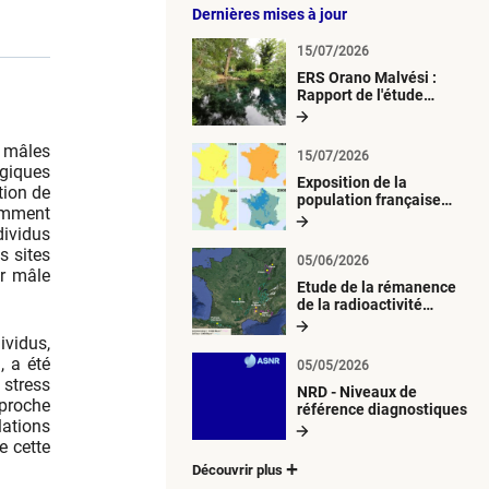
Dernières mises à jour
15/07/2026
ERS Orano Malvési :
Rapport de l'étude
radiologique du milieu
aquatique
s mâles
15/07/2026
ogiques
Exposition de la
tion de
population française
tamment
métropolitaine aux
dividus
retombées
atmosphériques
s sites
05/06/2026
radioactives depuis 1945
ur mâle
Etude de la rémanence
de la radioactivité
d’origine artificielle
ividus,
, a été
05/05/2026
stress
NRD - Niveaux de
pproche
référence diagnostiques
lations
e cette
Découvrir plus