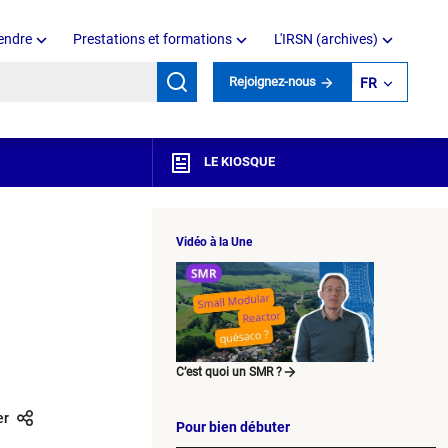
endre
Prestations et formations
L'IRSN (archives)
mots clés
Rejoignez-nous
FR
LE KIOSQUE
Vidéo à la Une
C’est quoi un SMR ?
er
Pour bien débuter