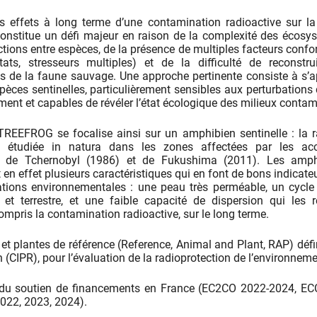
es effets à long terme d’une contamination radioactive sur l
onstitue un défi majeur en raison de la complexité des écosy
ctions entre espèces, de la présence de multiples facteurs conf
itats, stresseurs multiples) et de la difficulté de reconstru
ns de la faune sauvage. Une approche pertinente consiste à s’
pèces sentinelles, particulièrement sensibles aux perturbations 
ent et capables de révéler l’état écologique des milieux contam
TREEFROG se focalise ainsi sur un amphibien sentinelle : la r
e, étudiée in natura dans les zones affectées par les acc
s de Tchernobyl (1986) et de Fukushima (2011). Les amph
 en effet plusieurs caractéristiques qui en font de bons indicate
tions environnementales : une peau très perméable, un cycle
 et terrestre, et une faible capacité de dispersion qui les 
compris la contamination radioactive, sur le long terme.
et plantes de référence (Reference, Animal and Plant, RAP) défi
(CIPR), pour l’évaluation de la radioprotection de l’environneme
ié du soutien de financements en France (EC2CO 2022-2024, 
022, 2023, 2024).