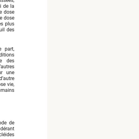
ssées,
i de la
de dose
te dose
es plus
uil des
 part,
itions
ue des
autres
ur une
d’autre
se vie,
humains
iode de
idérant
léides