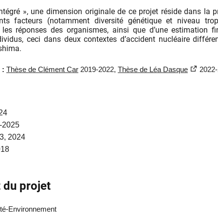
ntégré », une dimension originale de ce projet réside dans la p
nts facteurs (notamment diversité génétique et niveau trop
 les réponses des organismes, ainsi que d’une estimation f
ividus, ceci dans deux contextes d’accident nucléaire différent
shima.
 :
Thèse de Clément Car
2019-2022,
Thèse de Léa Dasque
2022
24
-2025
3, 2024
018
 du projet
té-Environnement