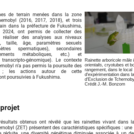
nes de terrain menées dans la zone
ernobyl (2016, 2017, 2018), et trois
ain dans la préfecture de Fukushima,
 2024, ont permis de collecter des
e réaliser des analyses aux niveaux
e, taille, âge, paramètres sexuels
ètres spermatiques), secondaires
gements métaboliques, etc.) et
 transcripto-génomique). Le contexte
Rainette arboricole
mâle
orientalis,
cryotubes et bo
rnobyl n’a pas permis la poursuite des
rangement, dans le local
 ; les actions autour de cette
d’expérimentation dans l
ont poursuivies à Fukushima.
d’Exclusion de Tchernoby
Crédit J.-M. Bonzom
 projet
résultats obtenus ont révélé que les rainettes vivant dans 
ernobyl (ZET) présentent des caractéristiques spécifiques : un
 réduite, une diversité génétique diminuée associée à un d