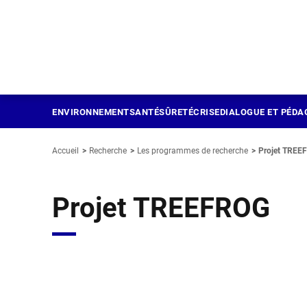
Panneau de gestion des cookies
Aller
au
contenu
principal
ENVIRONNEMENT
SANTÉ
SÛRETÉ
CRISE
DIALOGUE ET PÉDA
Accueil
Recherche
Les programmes de recherche
Projet TREE
Projet TREEFROG