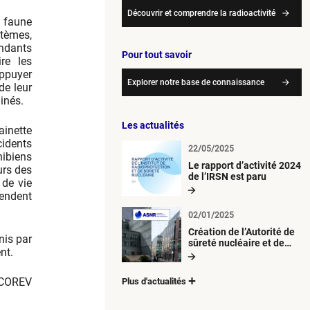
Découvrir et comprendre la radioactivité
a faune
stèmes,
ondants
Pour tout savoir
ire les
appuyer
Explorer notre base de connaissance
de leur
inés.
Les actualités
ainette
idents
22/05/2025
ibiens
Le rapport d’activité 2024
urs des
de l’IRSN est paru
 de vie
rendent
02/01/2025
Création de l’Autorité de
nis par
sûreté nucléaire et de
nt.
radioprotection (ASNR)
ECCOREV
Plus d'actualités