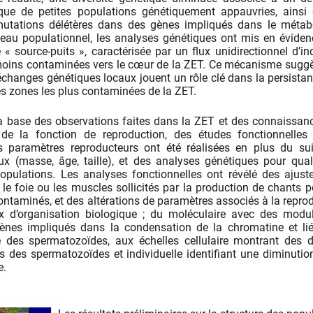
ique de petites populations génétiquement appauvries, ainsi
utations délétères dans des gènes impliqués dans le métab
veau populationnel, les analyses génétiques ont mis en évide
 source-puits », caractérisée par un flux unidirectionnel d’in
oins contaminées vers le cœur de la ZET. Ce mécanisme sugg
 échanges génétiques locaux jouent un rôle clé dans la persista
s zones les plus contaminées de la ZET.
a base des observations faites dans la ZET et des connaissan
é de la fonction de reproduction, des études fonctionnelles
s paramètres reproducteurs ont été réalisées en plus du sui
x (masse, âge, taille), et des analyses génétiques pour quali
populations. Les analyses fonctionnelles ont révélé des ajus
e foie ou les muscles sollicités par la production de chants p
contaminés, et des altérations de paramètres associés à la repro
x d’organisation biologique ; du moléculaire avec des modu
ènes impliqués dans la condensation de la chromatine et li
ire des spermatozoïdes, aux échelles cellulaire montrant des 
es des spermatozoïdes et individuelle identifiant une diminutio
e.