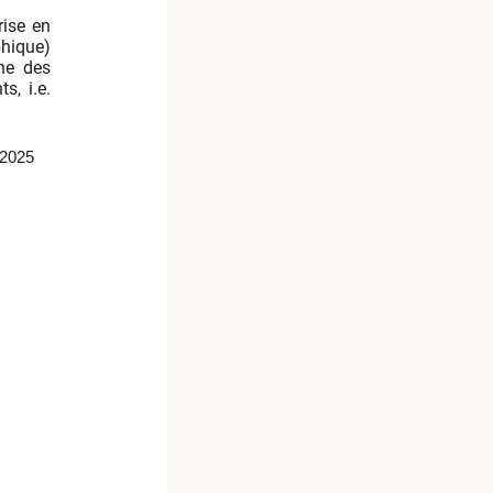
rise en
hique)
ine des
s, i.e.
-2025