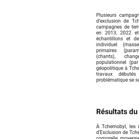
Plusieurs campag
d’exclusion de Tch
campagnes de terr
en 2013, 2022 et
échantillons et d
individuel (mass
primaires (param
(chants), chan
populationnel (par
géopolitique à Tche
travaux débutés
problématique se s
Résultats du
À Tchernobyl, les 
d’Exclusion de Tch
corporelle moyenne