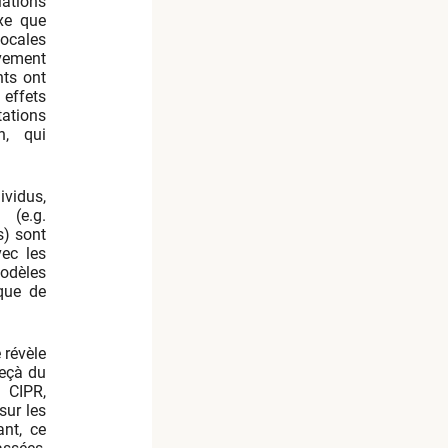
lations
xe que
ocales
vement
nts ont
effets
tations
n, qui
ividus,
 (e.g.
s) sont
vec les
modèles
que de
 révèle
deçà du
 CIPR,
sur les
nt, ce