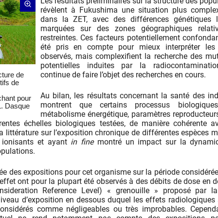
Les résultats préliminaires sur la structure des popu
révèlent à Fukushima une situation plus comple
dans la ZET, avec des différences génétiques l
marquées sur des zones géographiques relati
restreintes. Ces facteurs potentiellement confonda
été pris en compte pour mieux interpréter les 
observés, mais complexifient la recherche des mu
potentielles induites par la radiocontaminatio
continue de faire l’objet des recherches en cours.
cture de
ifs de
Au bilan, les résultats concernant la santé des ind
chant pour
montrent que certains processus biologiques
L. Dasque
métabolisme énergétique, paramètres reproducteur
rentes échelles biologiques testées, de manière cohérente a
 littérature sur l’exposition chronique de différentes espèces 
ionisants et ayant
in fine
montré un impact sur la dynami
opulations.
llée des expositions pour cet organisme sur la période considérée
’effet ont pour la plupart été observés à des débits de dose en 
sideration Reference Level) « grenouille » proposé par la
iveau d’exposition en dessous duquel les effets radiologiques 
considérés comme négligeables ou très improbables. Cependa