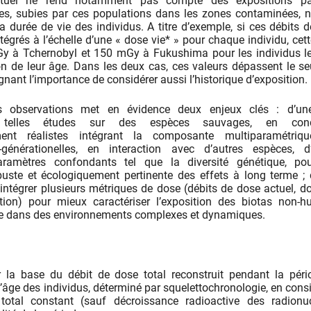
tuel ne rend notamment pas compte des expositions pa
les, subies par ces populations dans les zones contaminées, n
 durée de vie des individus. A titre d’exemple, si ces débits 
tégrés à l’échelle d’une « dose vie* » pour chaque individu, cet
 Gy à Tchernobyl et 150 mGy à Fukushima pour les individus l
on de leur âge. Dans les deux cas, ces valeurs dépassent le se
gnant l’importance de considérer aussi l’historique d’exposition.
s observations met en évidence deux enjeux clés : d’une
 telles études sur des espèces sauvages, en cond
ment réalistes intégrant la composante multiparamétriq
i-générationelles, en interaction avec d’autres espèces, d’
paramètres confondants tel que la diversité génétique, po
buste et écologiquement pertinente des effets à long terme ; 
d’intégrer plusieurs métriques de dose (débits de dose actuel, do
ition) pour mieux caractériser l’exposition des biotas non-
me dans des environnements complexes et dynamiques.
 la base du débit de dose total reconstruit pendant la pér
 l’âge des individus, déterminé par squelettochronologie, en cons
total constant (sauf décroissance radioactive des radionuc