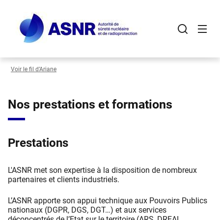
Panneau de gestion des cookies
Aller
au
contenu
principal
Voir le fil d’Ariane
Nos prestations et formations
Prestations
L'ASNR met son expertise à la disposition de nombreux
partenaires et clients industriels.
L’ASNR apporte son appui technique aux Pouvoirs Publics
nationaux (DGPR, DGS, DGT…) et aux services
déconcentrés de l’Etat sur le territoire (ARS, DREAL,