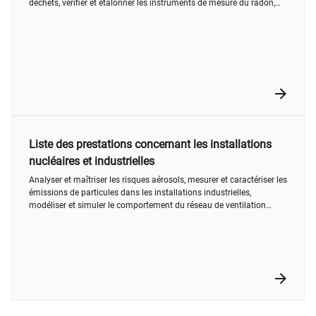
déchets, vérifier et étalonner les instruments de mesure du radon,
radon : mesurer et gérer le risque sanitaire, détecter et caractériser la
radioactivité des eaux usées urbaines et industrielles, expertiser
l'état radiologique de l'environnement, mesurer les éléments
radioactifs d'origine naturelle ou artificielle, expertiser et gérer vos
sources et déchets radioactifs, expertiser et gérer vos sites pollués
par des substances radioactives
Liste des prestations concernant les installations
nucléaires et industrielles
Analyser et maîtriser les risques aérosols, mesurer et caractériser les
émissions de particules dans les installations industrielles,
modéliser et simuler le comportement du réseau de ventilation
d’une installation industrielle, optimiser les produits vis-à-vis des
incertitudes de conception et de fabrication, réaliser l’analyse
critique des études de dangers des installations SEVESO, vérifier la
conformité, caractériser ou contrôler les instruments de
radioprotection, caractériser et quantifier le risque "incendie" dans
une installation industrielle, caractériser les transferts de polluants
dans les installations industrielles, contrôler et expertiser l'efficacité
des systèmes de filtration et d'épuration des circuits de ventilation