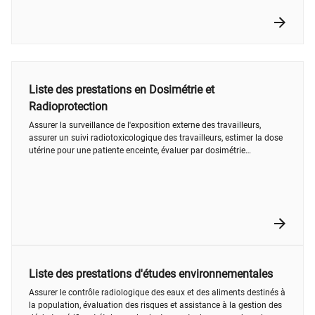
Liste des prestations en Dosimétrie et
Radioprotection
Assurer la surveillance de l'exposition externe des travailleurs,
assurer un suivi radiotoxicologique des travailleurs, estimer la dose
utérine pour une patiente enceinte, évaluer par dosimétrie
biologique la dose reçue par une personne accidentellement
irradiée, mesurer la contamination radioactive in vivo chez l'homme,
évaluer les champs de rayonnements et les expositions aux postes
de travail, réaliser des études de poste, vérifier et étalonner les
instruments de mesure des neutrons, évaluer et étalonner les
instruments de mesure des photons
Liste des prestations d'études environnementales
Assurer le contrôle radiologique des eaux et des aliments destinés à
la population, évaluation des risques et assistance à la gestion des