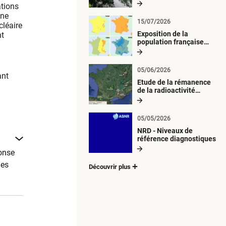
radiologique du milieu
ations
aquatique
;ne
15/07/2026
cléaire
Exposition de la
nt
population française
métropolitaine aux
retombées
atmosphériques
05/06/2026
radioactives depuis 1945
ant
Etude de la rémanence
de la radioactivité
d’origine artificielle
05/05/2026
NRD - Niveaux de
référence diagnostiques
onse
ies
Découvrir plus