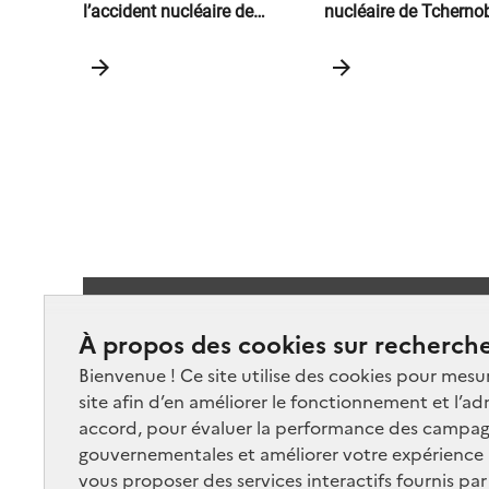
l’accident nucléaire de
nucléaire de Tcherno
Tchernobyl et des essais
atmosphériques d’armes
nucléaires en France
métropolitaine. État des
connaissances en juin 2026
Suivez-
À propos des cookies sur recherche
Bienvenue ! Ce site utilise des cookies pour mesu
site afin d’en améliorer le fonctionnement et l’ad
accord, pour évaluer la performance des campag
gouvernementales et améliorer votre expérience ut
vous proposer des services interactifs fournis par