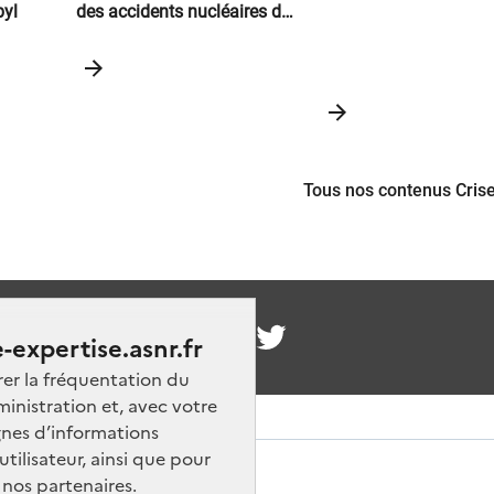
byl
des accidents nucléaires de
Tchernobyl et Fukushima
Tous nos contenus Cris
nous
-expertise.asnr.fr
rer la fréquentation du
ministration et, avec votre
nes d’informations
ilisateur, ainsi que pour
 nos partenaires.