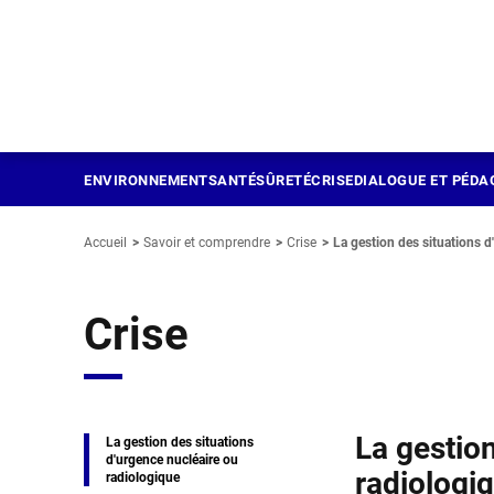
Panneau de gestion des cookies
Aller
au
contenu
principal
ENVIRONNEMENT
SANTÉ
SÛRETÉ
CRISE
DIALOGUE ET PÉDA
Accueil
Savoir et comprendre
Crise
La gestion des situations d
Crise
La gestio
La gestion des situations
d'urgence nucléaire ou
radiologi
radiologique