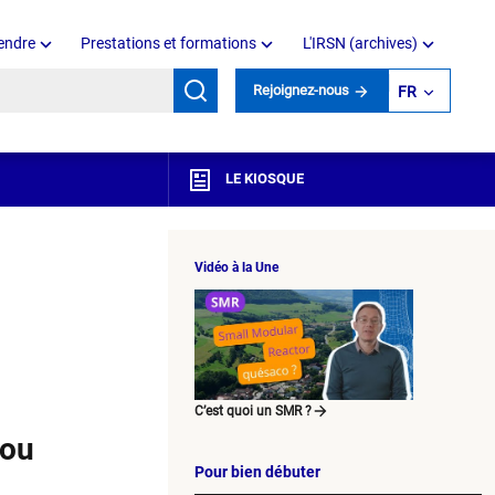
endre
Prestations et formations
L'IRSN (archives)
mots clés
Rejoignez-nous
FR
LE KIOSQUE
Vidéo à la Une
C’est quoi un SMR ?
 ou
Pour bien débuter