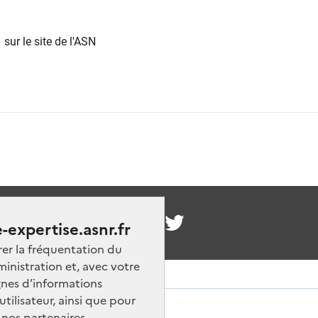
sur le site de l'ASN
nous
-expertise.asnr.fr
rer la fréquentation du
ministration et, avec votre
nes d’informations
ilisateur, ainsi que pour
 nos partenaires.