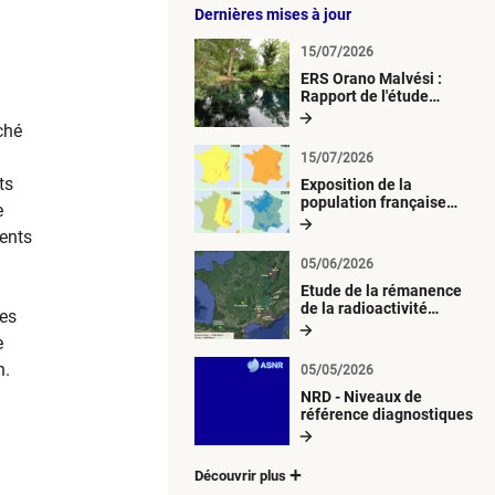
Dernières mises à jour
15/07/2026
ERS Orano Malvési :
Rapport de l'étude
radiologique du milieu
ché
aquatique
15/07/2026
ts
Exposition de la
population française
e
métropolitaine aux
ments
retombées
atmosphériques
05/06/2026
radioactives depuis 1945
Etude de la rémanence
de la radioactivité
des
d’origine artificielle
e
n.
05/05/2026
NRD - Niveaux de
référence diagnostiques
Découvrir plus