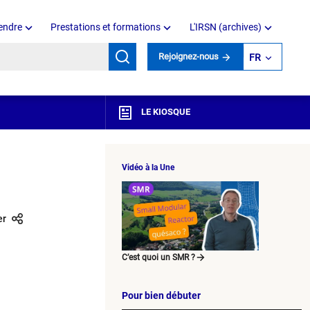
endre
Prestations et formations
L'IRSN (archives)
mots clés
Rejoignez-nous
FR
LE KIOSQUE
Vidéo à la Une
er
C’est quoi un SMR ?
Pour bien débuter