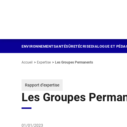
Panneau de gestion des cookies
Aller
au
contenu
principal
ENVIRONNEMENT
SANTÉ
SÛRETÉ
CRISE
DIALOGUE ET PÉDA
Accueil
Expertise
Les Groupes Permanents
Rapport d’expertise
Les Groupes Perma
01/01/2023