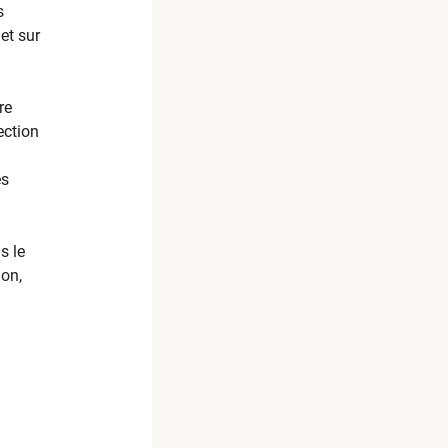
s
et sur
re
ection
es
s le
ion,