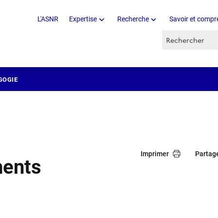
L'ASNR
Expertise
Recherche
Savoir et compr
Recherche par 
GOGIE
Imprimer
Partag
nents