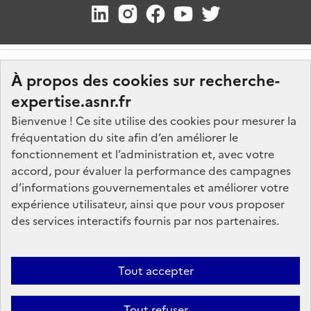
À propos des cookies sur recherche-
expertise.asnr.fr
Bienvenue ! Ce site utilise des cookies pour mesurer la
fréquentation du site afin d’en améliorer le
Nos marchés
fonctionnement et l’administration et, avec votre
accord, pour évaluer la performance des campagnes
Nos offres d'emploi
d’informations gouvernementales et améliorer votre
FAQ
expérience utilisateur, ainsi que pour vous proposer
Glossaire
des services interactifs fournis par nos partenaires.
Politique de données
Mentions légales
Tout accepter
Plan du site
Tout refuser
Contactez-nous