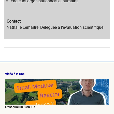
Facteurs organisationnels et humains
Migration
Contact
content
Migration
​Nathalie Lema​itre, Déléguée à l'évaluation scientifique
title
content
text
Vidéo à la Une
C’est quoi un SMR ?