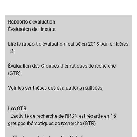
Migration
Rapports d'évaluation
content
Migration
Évaluation de l'Institut
title
content
text
Lire le rapport d'évaluation realisé en 2018 par le Hcéres​
Évaluation des Groupes thématiques de recherche
(GTR)
Voir les synthèses des évaluations réalisées
Migration
Les GTR
content
Migration
L'activité de recherche de l'IRSN est répartie en 15
title
content
groupes thématiques de recherche (GTR)
text