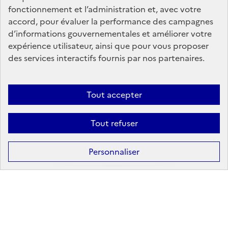
fonctionnement et l’administration et, avec votre
accord, pour évaluer la performance des campagnes
05/05/2026
d’informations gouvernementales et améliorer votre
NRD - Niveaux de référence diagnostiques
expérience utilisateur, ainsi que pour vous proposer
des services interactifs fournis par nos partenaires.
Découvrir plus
Tout accepter
Suivez-nous
Tout refuser
Personnaliser
Nos marchés