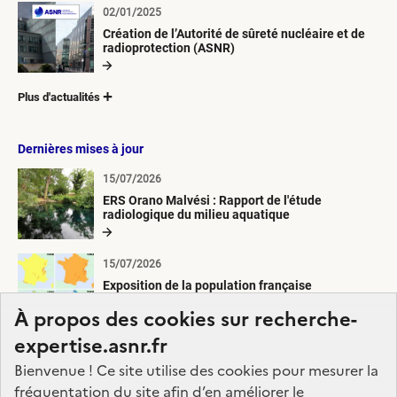
02/01/2025
Création de l’Autorité de sûreté nucléaire et de
radioprotection (ASNR)
Plus d'actualités
Dernières mises à jour
15/07/2026
ERS Orano Malvési : Rapport de l'étude
radiologique du milieu aquatique
15/07/2026
Exposition de la population française
métropolitaine aux retombées atmosphériques
À propos des cookies sur recherche-
radioactives depuis 1945
expertise.asnr.fr
05/06/2026
Bienvenue ! Ce site utilise des cookies pour mesurer la
Etude de la rémanence de la radioactivité
d’origine artificielle
fréquentation du site afin d’en améliorer le