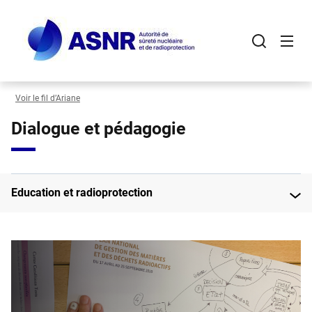
Panneau de gestion des cookies
Aller
au
contenu
principal
Voir le fil d’Ariane
Dialogue et pédagogie
Education et radioprotection