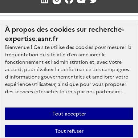
À propos des cookies sur recherche-
expertise.asnr.fr
Bienvenue ! Ce site utilise des cookies pour mesurer la
fréquentation du site afin d’en améliorer le
Nos marchés
fonctionnement et l’administration et, avec votre
accord, pour évaluer la performance des campagnes
Nos offres d'emploi
d’informations gouvernementales et améliorer votre
FAQ
expérience utilisateur, ainsi que pour vous proposer
Glossaire
des services interactifs fournis par nos partenaires.
Politique de données
Mentions légales
Tout accepter
Plan du site
Tout refuser
Contactez-nous