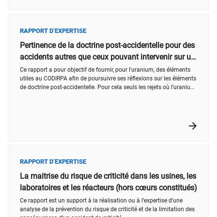
RAPPORT D’EXPERTISE
Pertinence de la doctrine post-accidentelle pour des
accidents autres que ceux pouvant intervenir sur un
CNPE
Ce rapport a pour objectif de fournir, pour l'uranium, des éléments
utiles au CODIRPA afin de poursuivre ses réflexions sur les éléments
de doctrine post-accidentelle. Pour cela seuls les rejets où l'uranium
est l'élément principal rejeté sont étudiés. Par ailleurs les
problématiques associées au marquage à l'uranium du fait de
l'exploitation de sites miniers ne sont pas considérées.
RAPPORT D’EXPERTISE
La maitrise du risque de criticité dans les usines, les
laboratoires et les réacteurs (hors cœurs constitués)
​Ce rapport est un support à la réalisation ou à l’expertise d’une
analyse de la prévention du risque de criticité et de la limitation des