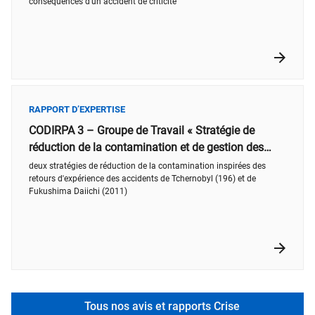
conséquences d’un accident de criticité
RAPPORT D’EXPERTISE
CODIRPA 3 – Groupe de Travail « Stratégie de
réduction de la contamination et de gestion des
déchets »
deux stratégies de réduction de la contamination inspirées des
retours d'expérience des accidents de Tchernobyl (196) et de
Fukushima Daiichi (2011)
Tous nos avis et rapports Crise