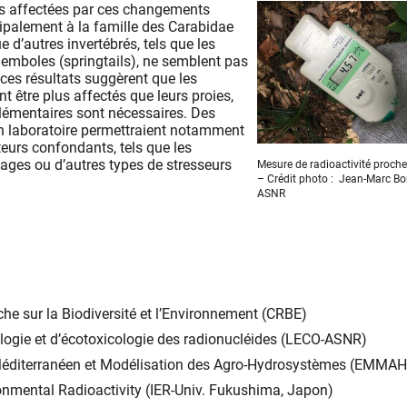
us affectées par ces changements
ipalement à la famille des Carabidae
e d’autres invertébrés, tels que les
llemboles (springtails), ne semblent pas
ces résultats suggèrent que les
t être plus affectés que leurs proies,
émentaires sont nécessaires. Des
n laboratoire permettraient notamment
teurs confondants, tels que les
ages ou d’autres types de stresseurs
Mesure de radioactivité proche
– Crédit photo : Jean-Marc 
ASNR
he sur la Biodiversité et l’Environnement (CRBE)
ologie et d’écotoxicologie des radionucléides (LECO-ASNR)
éditerranéen et Modélisation des Agro-Hydrosystèmes (EMMAH
ronmental Radioactivity (IER-Univ. Fukushima, Japon)