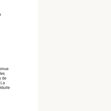
e
minue
les
s de
 La
éduite