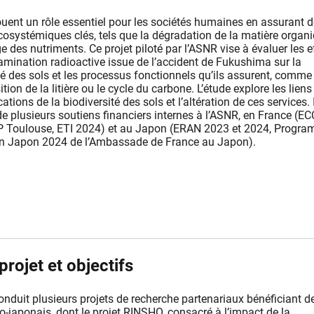
ouent un rôle essentiel pour les sociétés humaines en assurant 
cosystémiques clés, tels que la dégradation de la matière organi
ge des nutriments. Ce projet piloté par l’ASNR vise à évaluer les e
amination radioactive issue de l’accident de Fukushima sur la
té des sols et les processus fonctionnels qu’ils assurent, comme 
ion de la litière ou le cycle du carbone. L’étude explore les liens
ations de la biodiversité des sols et l’altération de ces services. I
de plusieurs soutiens financiers internes à l’ASNR, en France (
 Toulouse, ETI 2024) et au Japon (ERAN 2023 et 2024, Progr
on Japon 2024 de l’Ambassade de France au Japon).
rojet et objectifs
onduit plusieurs projets de recherche partenariaux bénéficiant d
-japonais, dont le projet RINSHO, consacré à l’impact de la