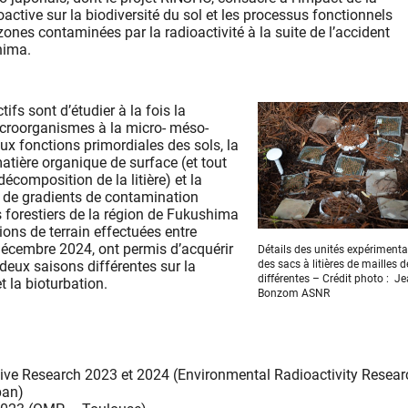
active sur la biodiversité du sol et les processus fonctionnels
ones contaminées par la radioactivité à la suite de l’accident
hima.
tifs sont d’étudier à la fois la
icroorganismes à la micro- méso-
ux fonctions primordiales des sols, la
atière organique de surface (et tout
décomposition de la litière) et la
g de gradients de contamination
s forestiers de la région de Fukushima
ions de terrain effectuées entre
écembre 2024, ont permis d’acquérir
Détails des unités expérimenta
deux saisons différentes sur la
des sacs à litières de mailles de
différentes – Crédit photo : J
t la bioturbation.
Bonzom ASNR
ve Research 2023 et 2024 (Environmental Radioactivity Resear
pan)