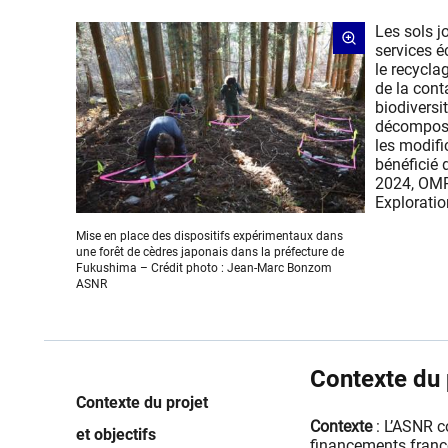
Les sols j
services é
le recycla
de la cont
biodiversi
décomposit
les modific
bénéficié 
2024, OMP
Explorati
Mise en place des dispositifs expérimentaux dans
une forêt de cèdres japonais dans la préfecture de
Fukushima – Crédit photo : Jean-Marc Bonzom
ASNR
Contexte du p
Contexte du projet
Contexte
: L’ASNR c
et objectifs
financements franco