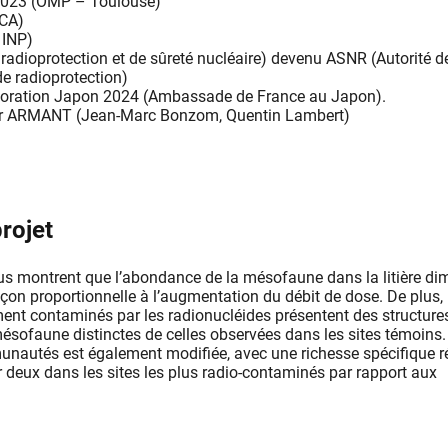
2023 (OMP – Toulouse)
CA)
 INP)
 radioprotection et de sûreté nucléaire) devenu ASNR (Autorité d
de radioprotection)
ration Japon 2024 (Ambassade de France au Japon).
ier ARMANT (Jean-Marc Bonzom, Quentin Lambert)
rojet
us montrent que l’abondance de la mésofaune dans la litière di
açon proportionnelle à l’augmentation du débit de dose. De plus, 
ement contaminés par les radionucléides présentent des structure
ofaune distinctes de celles observées dans les sites témoins.
unautés est également modifiée, avec une richesse spécifique r
r deux dans les sites les plus radio-contaminés par rapport aux