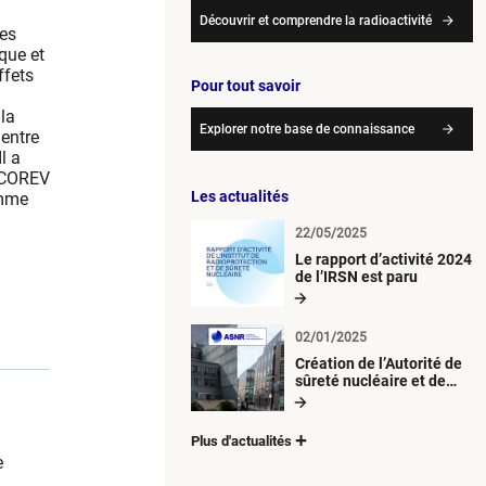
Découvrir et comprendre la radioactivité
des
que et
ffets
Pour tout savoir
la
Explorer notre base de connaissance
 entre
l a
ECCOREV
Les actualités
amme
22/05/2025
Le rapport d’activité 2024
de l’IRSN est paru
02/01/2025
Création de l’Autorité de
sûreté nucléaire et de
radioprotection (ASNR)
Plus d'actualités
e