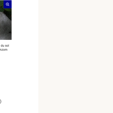
 du sol
Bonzom
)