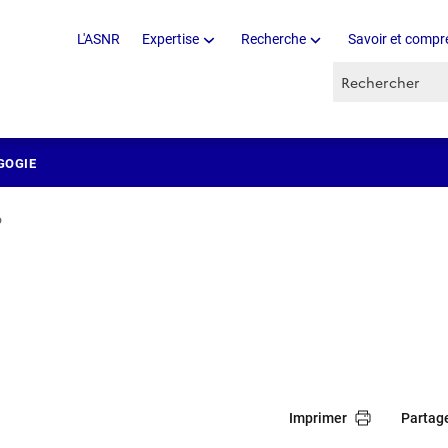
L'ASNR
Expertise
Recherche
Savoir et compr
Recherche par 
GOGIE
o
Imprimer
Partag