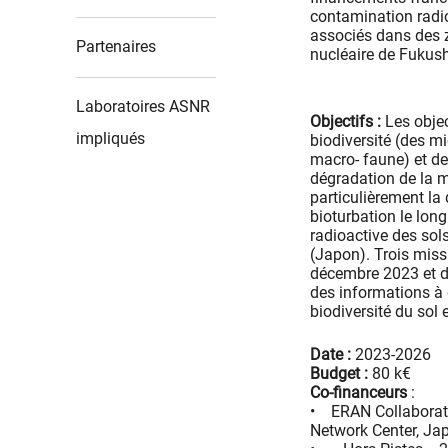
contamination radio
associés dans des z
Partenaires
nucléaire de Fukus
Laboratoires ASNR
Objectifs :
Les objec
impliqués
biodiversité (des m
macro- faune) et de
dégradation de la m
particulièrement la 
bioturbation le lon
radioactive des sol
(Japon). Trois miss
décembre 2023 et d
des informations à 
biodiversité du sol e
Date :
2023-2026
Budget :
80 k€
Co-financeurs
:
• ERAN Collaborati
Network Center, Ja