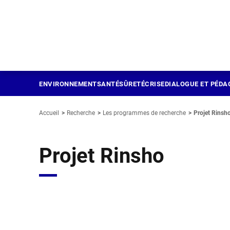
Panneau de gestion des cookies
Aller
au
contenu
principal
ENVIRONNEMENT
SANTÉ
SÛRETÉ
CRISE
DIALOGUE ET PÉDA
Accueil
Recherche
Les programmes de recherche
Projet Rinsh
Projet Rinsho