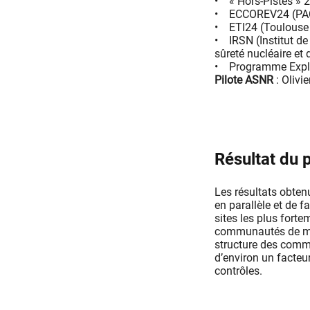
• « Hors-Pistes » 
• ECCOREV24 (PA
• ETI24 (Toulouse
• IRSN (Institut de
sûreté nucléaire et 
• Programme Explo
Pilote ASNR
: Oliv
Résultat du p
Les résultats obten
en parallèle et de f
sites les plus fort
communautés de més
structure des comm
d’environ un facteu
contrôles.