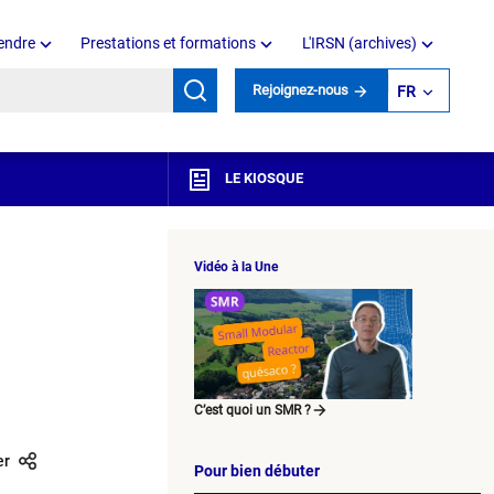
endre
Prestations et formations
L'IRSN (archives)
mots clés
Rejoignez-nous
FR
LE KIOSQUE
Vidéo à la Une
C’est quoi un SMR ?
er
Pour bien débuter