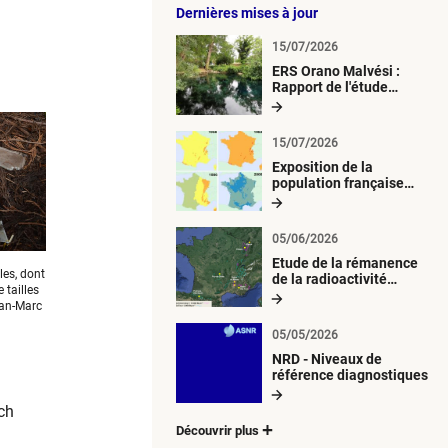
Dernières mises à jour
15/07/2026
ERS Orano Malvési :
Rapport de l'étude
radiologique du milieu
aquatique
15/07/2026
Exposition de la
population française
métropolitaine aux
retombées
atmosphériques
05/06/2026
radioactives depuis 1945
Etude de la rémanence
les, dont
de la radioactivité
 tailles
d’origine artificielle
ean-Marc
05/05/2026
NRD - Niveaux de
référence diagnostiques
ch
Découvrir plus