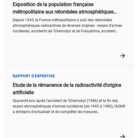
Exposition de la population française
métropolitaine aux retombées atmosphériques
radioactives depuis 1945
Depuis 1945, la France métropolitaine a subi des retombées
atmosphériques radioactives de diverses origines : essais d’armes
nucléaires, accidents de Tchernobyl et de Fukushima, accident
d’Algésiras, incendies de forêts, poussières sahariennes…. L’ASNR
dresse un bilan général sur ces retombées et leurs conséquences
radiologiques pour la population.
RAPPORT D’EXPERTISE
Etude de la rémanence de la radioactivité d’origine
artificielle
Quarante ans après l’accident de Tchernobyl (1986) et la fin des
essais atmosphériques d’armes nucléaires (de 1945 à 1980), l’ASNR
a entrepris d’actualiser et de compléter les mesures
environnementales faites à différentes reprises sur les zones les
plus touchées par les retombées radioactives de ces évènements
sur le territoire français métropolitain.