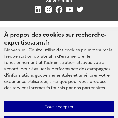
Suivez-nous
À propos des cookies sur recherche-
expertise.asnr.fr
Bienvenue ! Ce site utilise des cookies pour mesurer la
fréquentation du site afin d’en améliorer le
Nos marchés
fonctionnement et l’administration et, avec votre
accord, pour évaluer la performance des campagnes
Nos offres d'emploi
d’informations gouvernementales et améliorer votre
FAQ
expérience utilisateur, ainsi que pour vous proposer
Glossaire
des services interactifs fournis par nos partenaires.
Politique de données
Mentions légales
Tout accepter
Plan du site