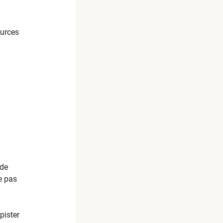
ources
 de
e pas
pister