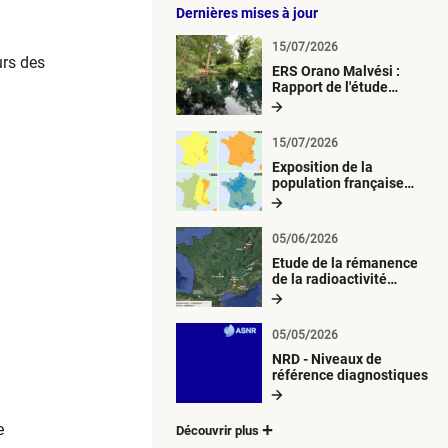
Dernières mises à jour
15/07/2026
urs des
ERS Orano Malvési :
Rapport de l'étude
radiologique du milieu
aquatique
15/07/2026
Exposition de la
population française
métropolitaine aux
retombées
atmosphériques
05/06/2026
radioactives depuis 1945
Etude de la rémanence
de la radioactivité
d’origine artificielle
05/05/2026
NRD - Niveaux de
référence diagnostiques
e
Découvrir plus