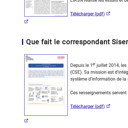
L’IRSN réalise les essais et d
Télécharger (pdf)
Que fait le correspondant Siser
er
Depuis le 1
juillet 2014, le
(CSE). Sa mission est d'intég
système d'information de la 
Ces renseignements servent à 
Télécharger (pdf)