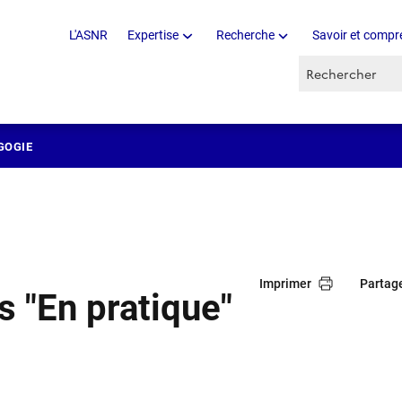
L'ASNR
Expertise
Recherche
Savoir et compr
Recherche par 
GOGIE
Imprimer
Partag
s "En pratique"