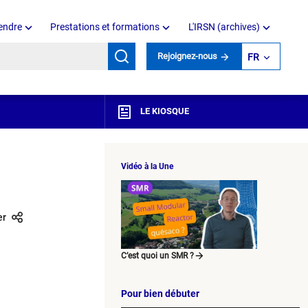
endre
Prestations et formations
L'IRSN (archives)
mots clés
Rejoignez-nous
FR
LE KIOSQUE
Vidéo à la Une
er
C’est quoi un SMR ?
Pour bien débuter