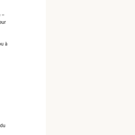
e –
eur
ou à
 du