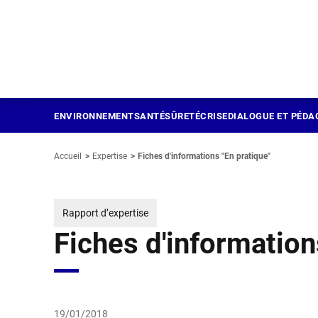
Panneau de gestion des cookies
Aller
au
contenu
principal
ENVIRONNEMENT
SANTÉ
SÛRETÉ
CRISE
DIALOGUE ET PÉDA
Accueil
Expertise
Fiches d'informations "En pratique"
Rapport d’expertise
Fiches d'information
19/01/2018