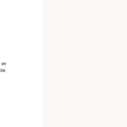
t en
ité.