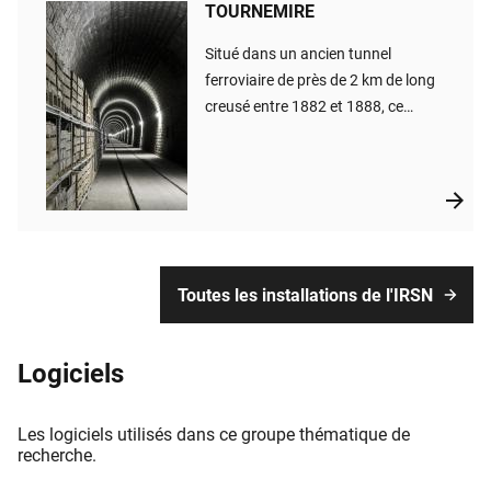
TOURNEMIRE
​Situé dans un ancien tunnel
ferroviaire de près de 2 km de long
creusé entre 1882 et 1888, ce
laboratoire grandeur nature a pour
objectif d’acquérir des
connaissances méthodologiques et
phénoménologiques sur les roches
argileuses similaires au site de Bure
(Meuse/Haute Marne) où pourrait
être implanté un stockage de
Toutes les installations de l'IRSN
déchets radioactifs par l’Andra. C’est
un outil fondamental pour l’IRSN,
Logiciels
permettant d’étudier les propriétés
de confinement de ces roches et les
performances de certains
Les logiciels utilisés dans ce groupe thématique de
composants d’un stockage dans le
recherche.
but d’assurer une expertise