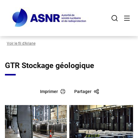
Panneau de gestion des cookies
Aller
au
contenu
principal
Voir le fil d’Ariane
GTR Stockage géologique
Imprimer
Partager