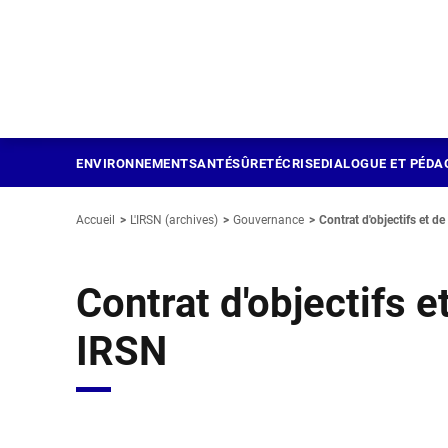
Panneau de gestion des cookies
Aller
au
contenu
principal
ENVIRONNEMENT
SANTÉ
SÛRETÉ
CRISE
DIALOGUE ET PÉDA
Accueil
L'IRSN (archives)
Gouvernance
Contrat d'objectifs et d
Contrat d'objectifs 
IRSN