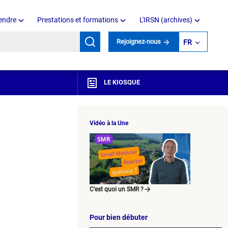
endre
Prestations et formations
L'IRSN (archives)
mots clés
Rejoignez-nous
FR
LE KIOSQUE
Vidéo à la Une
C’est quoi un SMR ?
Pour bien débuter