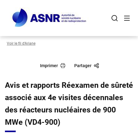
Panneau de gestion des cookies
Aller
au
contenu
principal
Voir le fil d’Ariane
Imprimer
Partager
Avis et rapports Réexamen de sûreté
associé aux 4e visites décennales
des réacteurs nucléaires de 900
MWe (VD4-900)