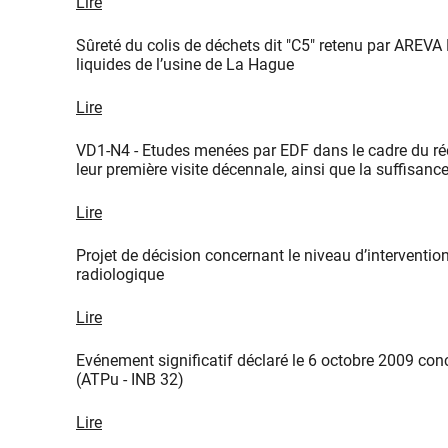
Lire
Sûreté du colis de déchets dit "C5" retenu par AREVA
liquides de l’usine de La Hague
Lire
VD1-N4 - Etudes menées par EDF dans le cadre du ré
leur première visite décennale, ainsi que la suffisan
Lire
Projet de décision concernant le niveau d’intervention 
radiologique
Lire
Evénement significatif déclaré le 6 octobre 2009 con
(ATPu - INB 32)
Lire