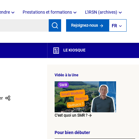
endre
Prestations et formations
L'IRSN (archives)
mots clés
Rejoignez-nous
FR
LE KIOSQUE
Vidéo à la Une
er
C’est quoi un SMR ?
Pour bien débuter