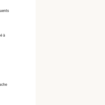
luents
é à
rache