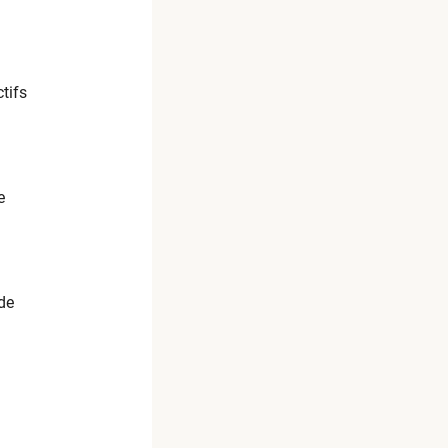
tifs
e
 de