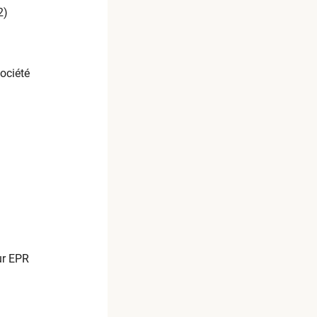
2)
ociété
ur EPR