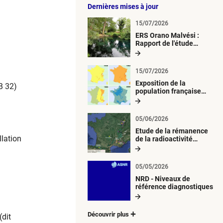
Dernières mises à jour
15/07/2026
ERS Orano Malvési :
Rapport de l'étude
radiologique du milieu
aquatique
15/07/2026
Exposition de la
B 32)
population française
métropolitaine aux
retombées
atmosphériques
05/06/2026
radioactives depuis 1945
Etude de la rémanence
llation
de la radioactivité
d’origine artificielle
05/05/2026
NRD - Niveaux de
référence diagnostiques
Découvrir plus
(dit