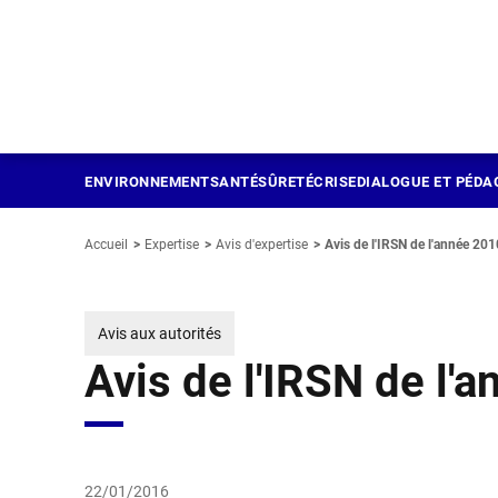
Panneau de gestion des cookies
Aller
au
contenu
principal
ENVIRONNEMENT
SANTÉ
SÛRETÉ
CRISE
DIALOGUE ET PÉDA
Accueil
Expertise
Avis d'expertise
Avis de l'IRSN de l'année 201
Avis aux autorités
Avis de l'IRSN de l'
22/01/2016