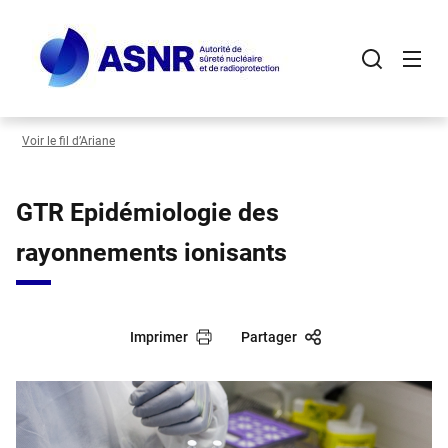
Panneau de gestion des cookies
Aller
au
contenu
principal
Voir le fil d’Ariane
GTR Epidémiologie des
rayonnements ionisants
Imprimer
Partager