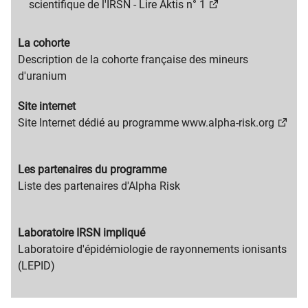
scientifique de l'IRSN -
Lire Aktis n° 1
Migration
La cohorte
content
Migration
Description de la cohorte française des mineurs
title
content
d'uranium
text
Migration
Site internet
content
Migration
Site Internet dédié au programme www.alpha-risk.org
title
content
text
Migration
Les partenaires du programme
content
Migration
Liste des partenaires d'Alpha Risk
title
content
text
Migration
Laboratoire IRSN impliqué
content
Migration
Laboratoire d'épidémiologie de rayonnements ionisants
title
content
(LEPID)
text