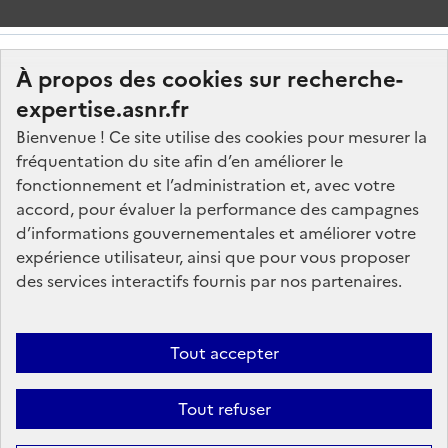
À propos des cookies sur recherche-
expertise.asnr.fr
Bienvenue ! Ce site utilise des cookies pour mesurer la
fréquentation du site afin d’en améliorer le
Nos marchés
fonctionnement et l’administration et, avec votre
accord, pour évaluer la performance des campagnes
Nos offres d'emploi
d’informations gouvernementales et améliorer votre
FAQ
expérience utilisateur, ainsi que pour vous proposer
Glossaire
des services interactifs fournis par nos partenaires.
Politique de données
Mentions légales
Tout accepter
Plan du site
Tout refuser
Contactez-nous