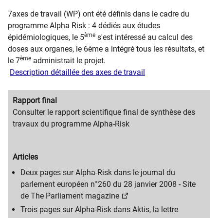
7axes de travail (WP) ont été définis dans le cadre du
programme Alpha Risk : 4 dédiés aux études
ème
épidémiologiques, le 5
s'est intéressé au calcul des
doses aux organes, le 6
ème
a intégré tous les résultats, et
ème
le 7
administrait le projet.
Description détaillée des axes de travail
Migration
Rapport final
content
Migration
Consulter le rapport scientifique final de synthèse des
title
content
travaux du programme Alpha-Risk
text
Migration
Articles
content
Migration
Deux pages sur Alpha-Risk dans le journal du
title
content
parlement européen n°260 du 28 janvier 2008 -
Site
text
de The Parliament magazine
Trois pages sur Alpha-Risk dans Aktis, la lettre