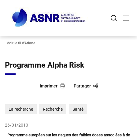
Panneau de gestion des cookies
Aller
au
contenu
principal
Voir le fil d’Ariane
Programme Alpha Risk
Imprimer
Partager
La recherche
Recherche
Santé
26/01/2010
Programme européen sur les risques des faibles doses associées à de