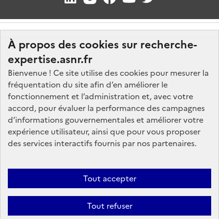
À propos des cookies sur recherche-
expertise.asnr.fr
Bienvenue ! Ce site utilise des cookies pour mesurer la
fréquentation du site afin d’en améliorer le
Nos marchés
fonctionnement et l’administration et, avec votre
accord, pour évaluer la performance des campagnes
Nos offres d'emploi
d’informations gouvernementales et améliorer votre
FAQ
expérience utilisateur, ainsi que pour vous proposer
Glossaire
des services interactifs fournis par nos partenaires.
Politique de données
Mentions légales
Tout accepter
Plan du site
Tout refuser
Contactez-nous