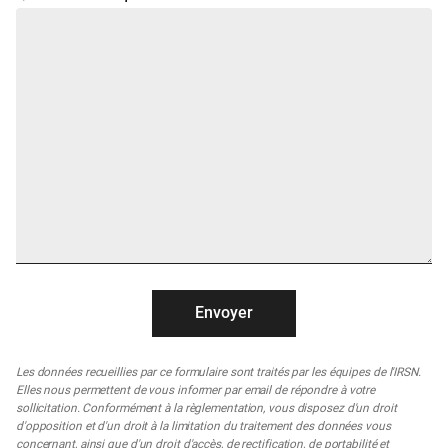
Les données recueillies par ce formulaire sont traités par les équipes de l'IRSN.
Elles nous permettent de vous informer par email de répondre à votre
sollicitation. Conformément à la règlementation, vous disposez d'un droit
d'opposition et d'un droit à la limitation du traitement des données vous
concernant, ainsi que d'un droit d'accès, de rectification, de portabilité et