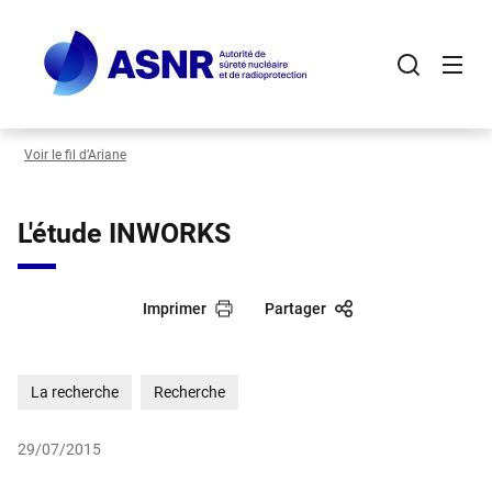
Panneau de gestion des cookies
Aller
au
contenu
principal
Voir le fil d’Ariane
L'étude INWORKS
Imprimer
Partager
La recherche
Recherche
29/07/2015