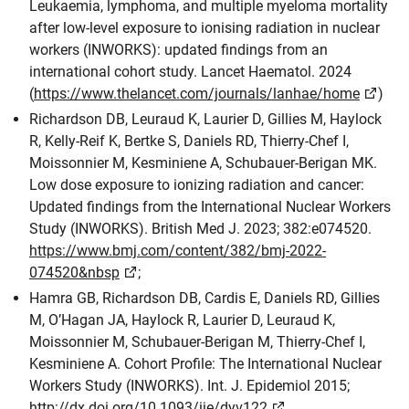
Leukaemia, lymphoma, and multiple myeloma mortality
after low-level exposure to ionising radiation in nuclear
workers (INWORKS): updated findings from an
international cohort study. Lancet Haematol. 2024
(
https://www.thelancet.com/journals/lanhae/home
)
Richardson DB, Leuraud K, Laurier D, Gillies M, Haylock
R, Kelly-Reif K, Bertke S, Daniels RD, Thierry-Chef I,
Moissonnier M, Kesminiene A, Schubauer-Berigan MK.
Low dose exposure to ionizing radiation and cancer:
Updated findings from the International Nuclear Workers
Study (INWORKS). British Med J. 2023; 382:e074520.
https://www.bmj.com/content/382/bmj-2022-
074520&nbsp
;
Hamra GB, Richardson DB, Cardis E, Daniels RD, Gillies
M, O’Hagan JA, Haylock R, Laurier D, Leuraud K,
Moissonnier M, Schubauer-Berigan M, Thierry-Chef I,
Kesminiene A. Cohort Profile: The International Nuclear
Workers Study (INWORKS). Int. J. Epidemiol 2015;
http://dx.doi.org/10.1093/ije/dyv122
.