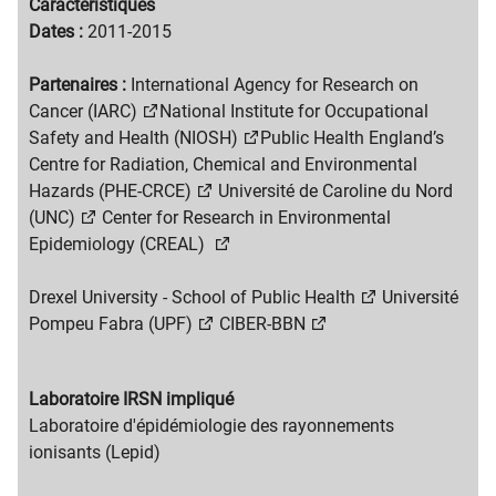
Migration
Caractéristiques
content
Migration
​Dates :
2011-2015
title
content
text
Partenaires :
International Agency for Research on
Cancer (IARC)
National Institute for Occupational
Safety and Health (NIOSH)
Public Health England’s
Centre for Radiation, Chemical and Environmental
Hazards (PHE-CRCE)
Université de Caroline du Nord
(UNC)
Center for Research in Environmental
Epidemiology (CREAL)
Drexel University - School of Public Health
Université
Pompeu Fabra (UPF)
CIBER-BBN
Migration
Laboratoire IRSN impliqué
content
Migration
​Laboratoire d'épidémiologie des rayonnements
title
content
ionisants (Lepid)
text