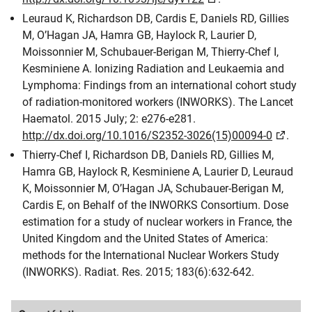
Leuraud K, Richardson DB, Cardis E, Daniels RD, Gillies
M, O’Hagan JA, Hamra GB, Haylock R, Laurier D,
Moissonnier M, Schubauer-Berigan M, Thierry-Chef I,
Kesminiene A. Ionizing Radiation and Leukaemia and
Lymphoma: Findings from an international cohort study
of radiation-monitored workers (INWORKS). The Lancet
Haematol. 2015 July; 2: e276-e281.
http://dx.doi.org/10.1016/S2352-3026(15)00094-0
.
Thierry-Chef I, Richardson DB, Daniels RD, Gillies M,
Hamra GB, Haylock R, Kesminiene A, Laurier D, Leuraud
K, Moissonnier M, O’Hagan JA, Schubauer-Berigan M,
Cardis E, on Behalf of the INWORKS Consortium. Dose
estimation for a study of nuclear workers in France, the
United Kingdom and the United States of America:
methods for the International Nuclear Workers Study
(INWORKS). Radiat. Res. 2015; 183(6):632-642.