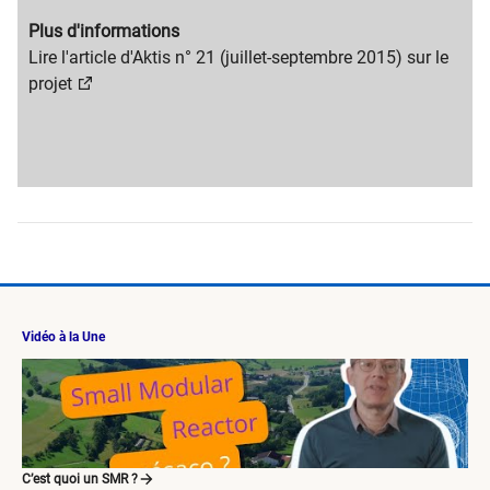
Migration
Plus d'informations
content
Migration
Lire l'article d'Aktis n° 21 (juillet-septembre 2015) sur le
title
content
projet
text
Vidéo à la Une
C’est quoi un SMR ?