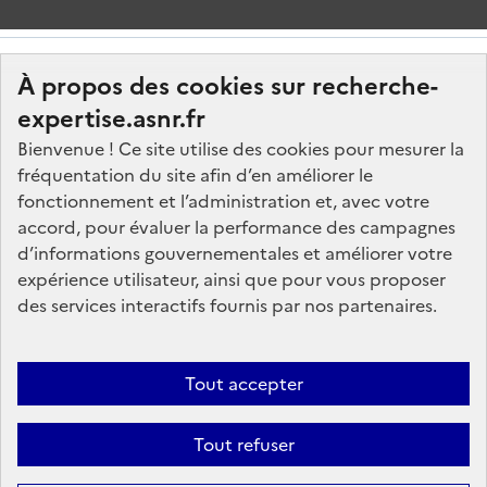
À propos des cookies sur recherche-
expertise.asnr.fr
Bienvenue ! Ce site utilise des cookies pour mesurer la
fréquentation du site afin d’en améliorer le
Nos marchés
fonctionnement et l’administration et, avec votre
accord, pour évaluer la performance des campagnes
Nos offres d'emploi
d’informations gouvernementales et améliorer votre
FAQ
expérience utilisateur, ainsi que pour vous proposer
Glossaire
des services interactifs fournis par nos partenaires.
Politique de données
Mentions légales
Tout accepter
Plan du site
Tout refuser
Contactez-nous