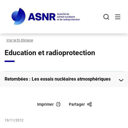
Panneau de gestion des cookies
Aller
au
contenu
principal
Voir le fil d’Ariane
Education et radioprotection
Retombées : Les essais nucléaires atmosphériques
Imprimer
Partager
19/11/2012