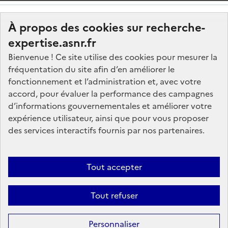
À propos des cookies sur recherche-
expertise.asnr.fr
Bienvenue ! Ce site utilise des cookies pour mesurer la
fréquentation du site afin d’en améliorer le
Nos marchés
fonctionnement et l’administration et, avec votre
accord, pour évaluer la performance des campagnes
Nos offres d'emploi
d’informations gouvernementales et améliorer votre
FAQ
expérience utilisateur, ainsi que pour vous proposer
Glossaire
des services interactifs fournis par nos partenaires.
Politique de données
Mentions légales
Tout accepter
Plan du site
Tout refuser
Contactez-nous
Personnaliser