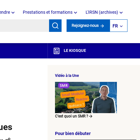
endre
Prestations et formations
L'IRSN (archives)
mots clés
Rejoignez-nous
FR
LE KIOSQUE
Vidéo à la Une
C’est quoi un SMR ?
ues
Pour bien débuter