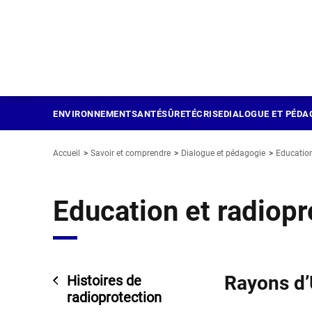
Panneau de gestion des cookies
Aller
au
contenu
principal
ENVIRONNEMENT
SANTÉ
SÛRETÉ
CRISE
DIALOGUE ET PÉDA
Accueil
Savoir et comprendre
Dialogue et pédagogie
Education
Education et radiopr
Rayons d’
Histoires de
radioprotection