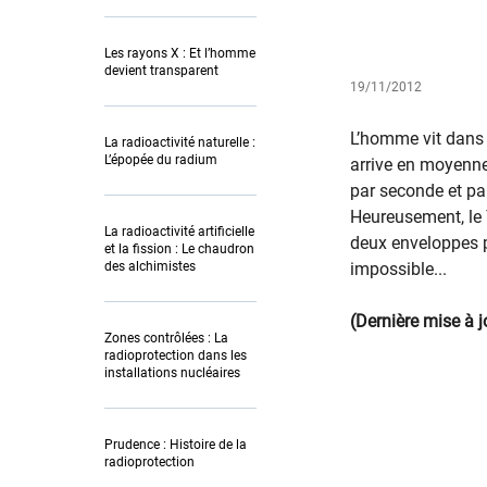
Les rayons X : Et l’homme
devient transparent
19/11/2012
​​​​​​L’homme vit d
La radioactivité naturelle :
L’épopée du radium
arrive en moyenne
par seconde et pa
Heureusement, le 
La radioactivité artificielle
de​ux enveloppes pr
et la fission : Le chaudron
des alchimistes
impossible...
(Dernière mise à 
Zones contrôlées : La
radioprotection dans les
installations nucléaires
Prudence : Histoire de la
radioprotection