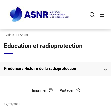
Panneau de gestion des cookies
Aller
au
contenu
principal
Voir le fil d’Ariane
Education et radioprotection
Prudence : Histoire de la radioprotection
Imprimer
Partager
22/03/2023