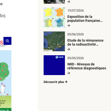
radiologique du milieu
me
aquatique
15/07/2026
v).​
Exposition de la
population française
métropolitaine aux
retombées
atmosphériques
05/06/2026
radioactives depuis 1945
Etude de la rémanence
de la radioactivité
d’origine artificielle
05/05/2026
NRD - Niveaux de
référence diagnostiques
Découvrir plus