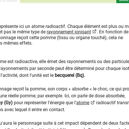
résente ici un atome radioactif. Chaque élément est plus ou m
met pas le même type de
rayonnement ionisant
. En fonction de
rsonnage reçoit cette pomme (tissu ou organe touché), cela ne
es mêmes effets.
mme est radioactive, elle émet des rayonnements ou des particule
rayonnements par seconde peut être déterminé pour chaque iso
'activité, dont l'unité est le
becquerel (Bq).
onnage reçoit la pomme, son corps « absorbe » le choc, ce qui p
une réelle pomme, par exemple. Ici, on parle de dose absorbée,
ay (Gy)
pour représenter l'énergie que l'
atome
radioactif trans
ps avec lequel il entre en contact.
u'aura le personnage suite à cet impact dépendent de deux fact