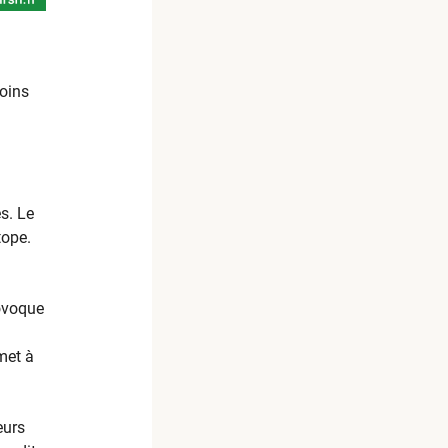
oins
s. Le
tope.
rovoque
met à
eurs