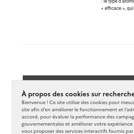
: le type d'atom
« efficace », qu
Suivez-
À propos des cookies sur recherche
Bienvenue ! Ce site utilise des cookies pour mesu
site afin d’en améliorer le fonctionnement et l’ad
accord, pour évaluer la performance des campag
gouvernementales et améliorer votre expérience ut
vous proposer des services interactifs fournis par