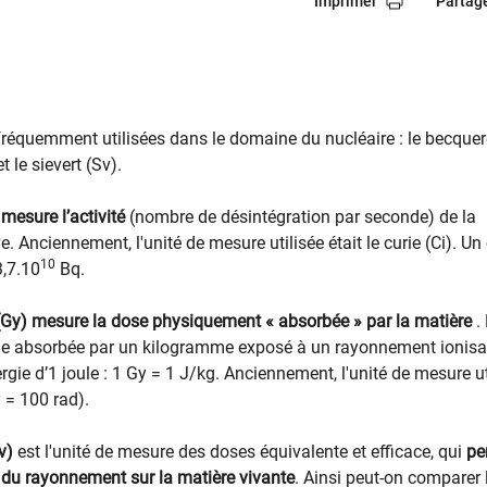
Imprimer
Partag
nt fréquemment utilisées dans le domaine du nucléaire : le becquer
t le sievert (Sv).
mesure l’activité
(nombre de désintégration par seconde) de la
e. Anciennement, l'unité de mesure utilisée était le curie (Ci). Un 
10
3,7.10
Bq.
(Gy)
mesure la dose physiquement « absorbée » par la matière
.
gie absorbée par un kilogramme exposé à un rayonnement ionisa
gie d’1 joule : 1 Gy = 1 J/kg. Anciennement, l'unité de mesure ut
y = 100 rad).
v)
est l'unité de mesure des doses équivalente et efficace, qui
pe
t du rayonnement sur la matière vivante
. Ainsi peut-on comparer l