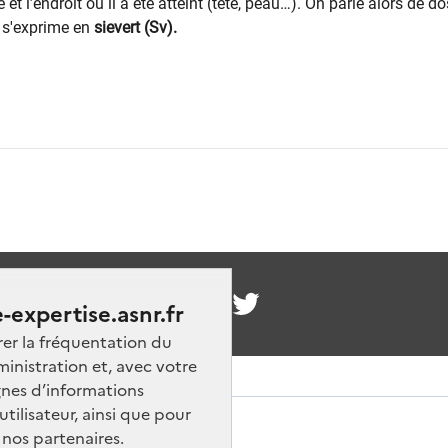
e et l’endroit où il a été atteint (tête, peau…). On parle alors de do
i s'exprime en
sievert (Sv).
nous
-expertise.asnr.fr
rer la fréquentation du
ministration et, avec votre
nes d’informations
ilisateur, ainsi que pour
 nos partenaires.