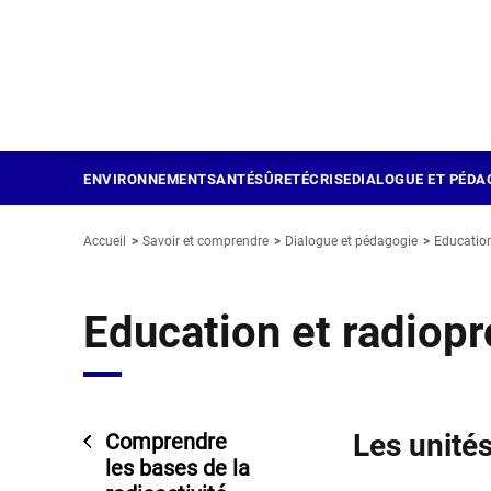
Panneau de gestion des cookies
Aller
au
contenu
principal
ENVIRONNEMENT
SANTÉ
SÛRETÉ
CRISE
DIALOGUE ET PÉDA
Accueil
Savoir et comprendre
Dialogue et pédagogie
Education
Education et radiopr
Les unité
Comprendre
les bases de la