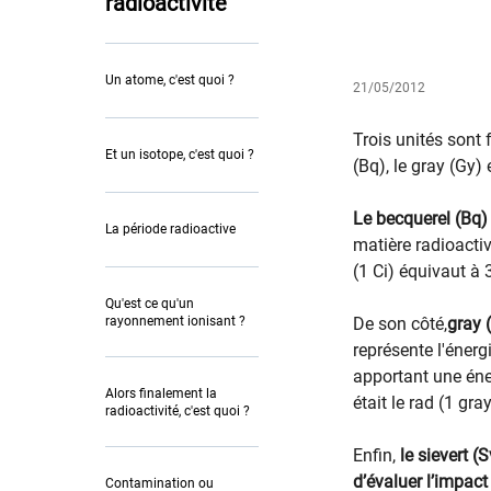
radioactivité
Un atome, c'est quoi ?
21/05/2012
​​​Trois unités so
Et un isotope, c'est quoi ?
(Bq), le gray (Gy) e
Le becquerel (Bq) 
La période radioactive
matière radioactiv
(1 Ci) équivaut à 
Qu'est ce qu'un
rayonnement ionisant ?
De son côté,
gray 
représente l'éner
apportant une éner
Alors finalement la
était le rad (1 gra
radioactivité, c'est quoi ?
Enfin,
le sievert (S
d’évaluer l’impac
Contamination ou