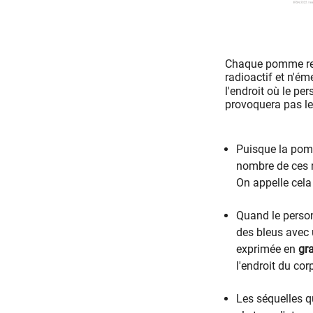
Chaque pomme rep
radioactif et n'é
l'endroit où le pe
provoquera pas l
​​Puisque la po
nombre de ces 
On appelle cela l
​​Quand le pers
des bleus avec 
exprimée en
gr
l'endroit du cor
Les séquelles q