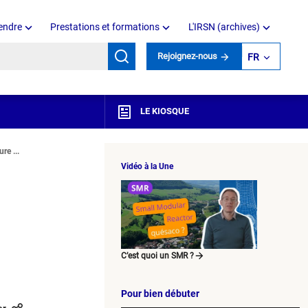
endre
Prestations et formations
L'IRSN (archives)
mots clés
Rejoignez-nous
FR
LE KIOSQUE
re ...
Vidéo à la Une
C’est quoi un SMR ?
Pour bien débuter