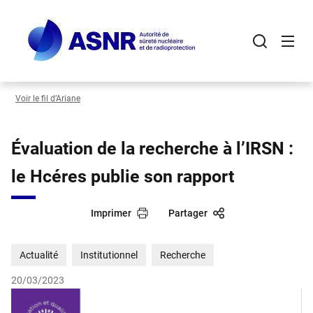
Panneau de gestion des cookies
Aller
au
contenu
principal
Voir le fil d’Ariane
Évaluation de la recherche à l’IRSN :
le Hcéres publie son rapport
Imprimer
Partager
Actualité
Institutionnel
Recherche
20/03/2023