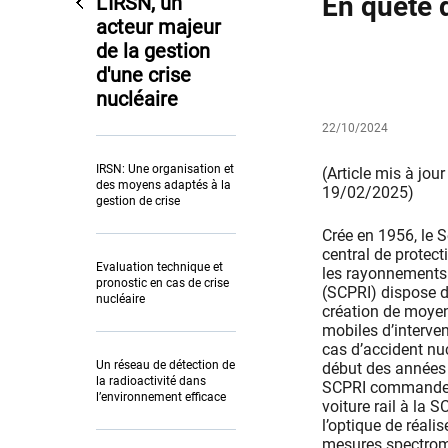
En quête d
L’IRSN, un
acteur majeur
de la gestion
d'une crise
nucléaire
22/10/2024
IRSN: Une organisation et
(Article mis à jour
des moyens adaptés à la
19/02/2025)
gestion de crise
Crée en 1956, le S
central de protect
Evaluation technique et
les rayonnements
pronostic en cas de crise
(SCPRI) dispose 
nucléaire
création de moye
mobiles d’interve
cas d’accident nuc
Un réseau de détection de
début des années 
la radioactivité dans
SCPRI commande
l’environnement efficace
voiture rail à la 
l’optique de réalis
mesures spectrom