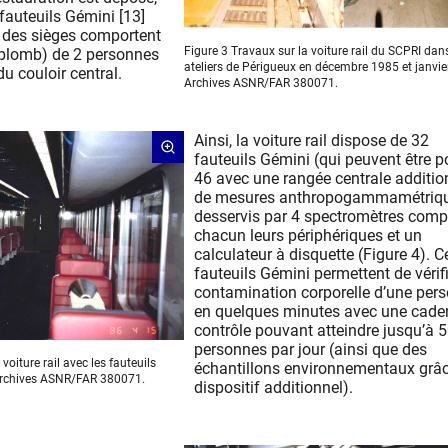
 fauteuils Gémini [13]
s des sièges comportent
Figure 3 Travaux sur la voiture rail du SCPRI dans
 plomb) de 2 personnes
ateliers de Périgueux en décembre 1985 et janvie
du couloir central.
Archives ASNR/FAR 380071.
Ainsi, la voiture rail dispose de 32
fauteuils Gémini (qui peuvent être p
46 avec une rangée centrale additio
de mesures anthropogammamétriq
desservis par 4 spectromètres comp
chacun leurs périphériques et un
calculateur à disquette (Figure 4). C
fauteuils Gémini permettent de vérifi
contamination corporelle d’une per
en quelques minutes avec une cade
contrôle pouvant atteindre jusqu’à 
personnes par jour (ainsi que des
a voiture rail avec les fauteuils
échantillons environnementaux grâ
 Archives ASNR/FAR 380071.
dispositif additionnel).