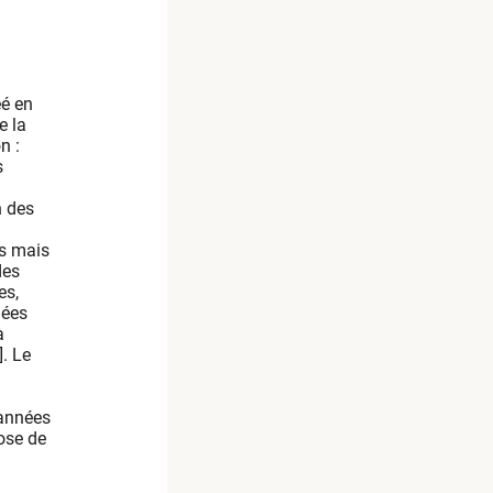
éé en
e la
n :
s
n des
ts mais
des
es,
nées
à
. Le
 années
ose de