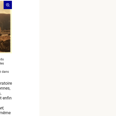
 du
des
oz dans
ratoire
onnes,
,
t enfin
et,
e même