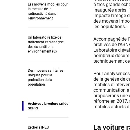
à très grande éch
Les moyens mobiles pour
la mesure de la
Inaugurée après l’
radioactivité dans
impacté l’image d
l’environnement
des moyens import
les populations.
Un laboratoire fixe de
Accompagné de l’a
traitement et d'analyse
archives de l’ASNR
des échantillons
Laboratoire d'éval
environnementaux
nombreux document
techniquement ce
Des moyens sanitaires
Pour analyser ces
uniques pour la
de la genèse de ce
protection de la
mobiles d’interve
population
communication aut
proposerons une de
réforme en 2017, a
Archives : la voiture rail du
mobiles actuels d
SCPRI
La voiture r
L'échelle INES