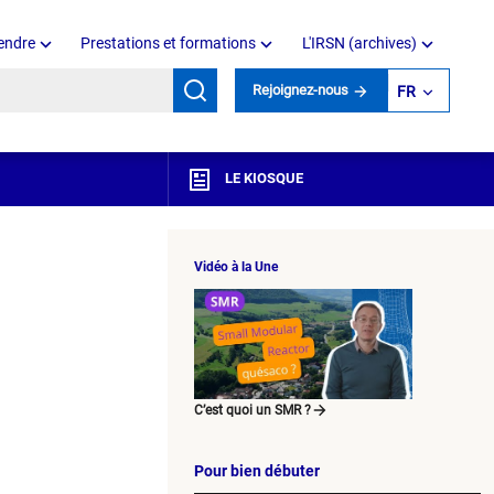
endre
Prestations et formations
L'IRSN (archives)
mots clés
Rejoignez-nous
FR
LE KIOSQUE
Vidéo à la Une
C’est quoi un SMR ?
Pour bien débuter