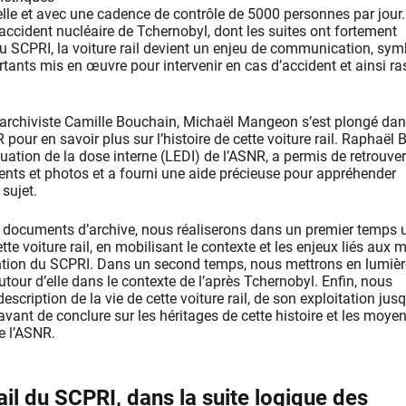
elle et avec une cadence de contrôle de 5000 personnes par jour.
accident nucléaire de Tchernobyl, dont les suites ont fortement
u SCPRI, la voiture rail devient un enjeu de communication, sym
ants mis en œuvre pour intervenir en cas d’accident et ainsi ra
rchiviste Camille Bouchain, Michaël Mangeon s’est plongé dan
 pour en savoir plus sur l’histoire de cette voiture rail. Raphaël 
uation de la dose interne (LEDI) de l’ASNR, a permis de retrouve
s et photos et a fourni une aide précieuse pour appréhender
 sujet.
 documents d’archive, nous réaliserons dans un premier temps u
tte voiture rail, en mobilisant le contexte et les enjeux liés aux
ntion du SCPRI. Dans un second temps, nous mettrons en lumièr
our d’elle dans le contexte de l’après Tchernobyl. Enfin, nous
scription de la vie de cette voiture rail, de son exploitation jus
vant de conclure sur les héritages de cette histoire et les moye
e l’ASNR.
ail du SCPRI, dans la suite logique des