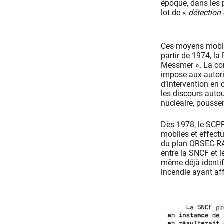
époque, dans les 
lot de «
détection
Ces moyens mobile
partir de 1974, la
Messmer ». La cons
impose aux autori
d’intervention en 
les discours auto
nucléaire, poussen
Dès 1978, le SCPRI
mobiles et effect
du plan ORSEC-RAD
entre la SNCF et l
même déjà identifi
incendie ayant aff