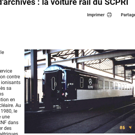
'archives : la voiture rail du SCPRI
Imprimer
Partag
 le
ervice
ion contre
 ionisants
dès sa
ns
ntion en
léaire. Au
1980, le
 une
SCNF dans
er des
étriques