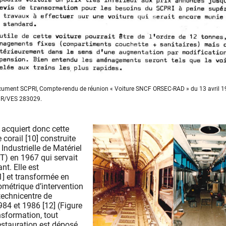
document SCPRI, Compte-rendu de réunion « Voiture SNCF ORSEC-RAD » du 13 avril 1
SNR/VES 283029.
 acquiert donc cette
e corail [10] construite
Industrielle de Matériel
T) en 1967 qui servait
nt. Elle est
1] et transformée en
rométrique d’intervention
technicentre de
984 et 1986 [12] (Figure
nsformation, tout
estauration est déposé,