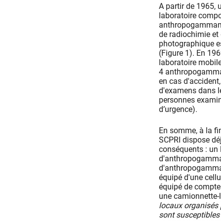
A partir de 1965,
laboratoire compo
anthropogammamèt
de radiochimie et
photographique es
(Figure 1). En 19
laboratoire mobil
4 anthropogammam
en cas d'accident
d'examens dans le
personnes examin
d’urgence).
En somme, à la fi
SCPRI dispose dé
conséquents : un 
d'anthropogammamé
d'anthropogammamé
équipé d'une cellu
équipé de compteu
une camionnette-l
locaux organisés p
sont susceptibles 