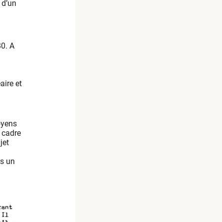
 d’un
0. A
aire et
oyens
 cadre
jet
ès un