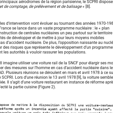
principaux aérodromes de la région parisienne, le SCPRI dispose
 et de comptage, de prélèvement et de balisage
» [8].
s d’intervention vont évoluer au tournant des années 1970-198
 France se lance dans un vaste programme nucléaire : le « plan
truction de centrales nucléaires un peu partout sur le territoire
tés de développer et de mettre à jour leurs moyens mobiles
cas d’accident nucléaire. De plus, l’opposition naissante au nuclé
ur des risques que représente le développement d’un programme
t les autorités à vouloir rassurer les populations.
 imagine utiliser une voiture rail de la SNCF pour élargir ses m
uer des mesures sur l’homme en cas d’accident nucléaire dans le
. Plusieurs réunions se déroulent en mars et avril 1978 à ce su
e SCPRI. Lors d’une réunion le 13 avril 1978
[9], la voiture semble
ée. Il s’agit d’une voiture restaurant en instance de réforme apr
ecté la partie cuisine (Figure 2).