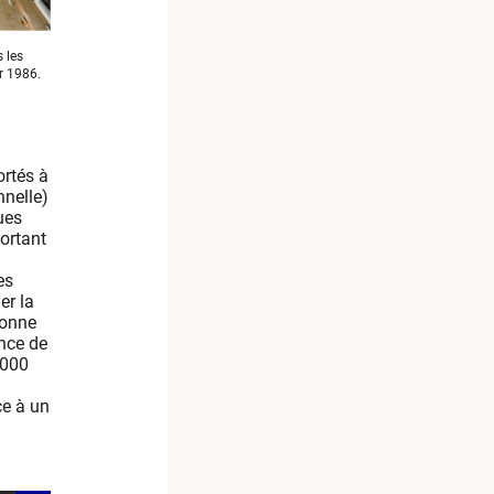
 les
r 1986.
ortés à
nnelle)
ues
ortant
es
er la
sonne
nce de
5000
ce à un