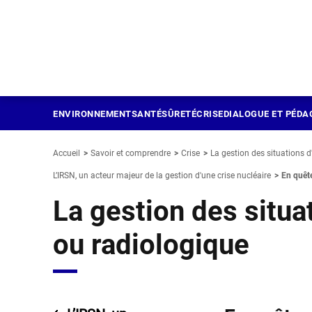
Panneau de gestion des cookies
Aller
au
contenu
principal
ENVIRONNEMENT
SANTÉ
SÛRETÉ
CRISE
DIALOGUE ET PÉDA
Accueil
Savoir et comprendre
Crise
La gestion des situations 
L’IRSN, un acteur majeur de la gestion d'une crise nucléaire
En quête 
La gestion des situa
ou radiologique