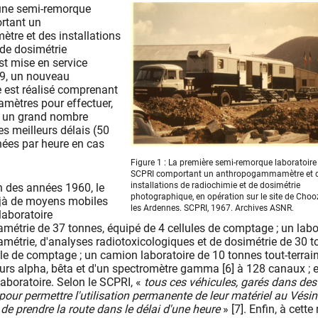
 une semi-remorque
rtant un
re et des installations
 de dosimétrie
t mise en service
69, un nouveau
e est réalisé comprenant
ètres pour effectuer,
, un grand nombre
s meilleurs délais (50
ées par heure en cas
Figure 1 : La première semi-remorque laboratoire
SCPRI comportant un anthropogammamètre et 
installations de radiochimie et de dosimétrie
n des années 1960, le
photographique, en opération sur le site de Cho
jà de moyens mobiles
les Ardennes. SCPRI, 1967. Archives ASNR.
laboratoire
trie de 37 tonnes, équipé de 4 cellules de comptage ; un labo
trie, d'analyses radiotoxicologiques et de dosimétrie de 30 t
le de comptage ; un camion laboratoire de 10 tonnes tout-terrain
rs alpha, bêta et d'un spectromètre gamma [6] à 128 canaux ; e
aboratoire. Selon le SCPRI, «
tous ces véhicules, garés dans des
our permettre l'utilisation permanente de leur matériel au Vésin
de prendre la route dans le délai d'une heure
» [7]. Enfin, à cett