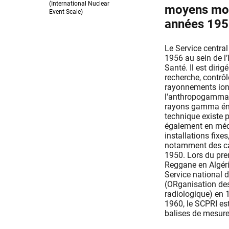
(International Nuclear
moyens mobi
Event Scale)
années 19
Le Service centra
1956 au sein de l’
Santé. Il est dirig
recherche, contrôl
rayonnements ioni
l'anthropogammamét
rayons gamma émis
technique existe 
également en méde
installations fixe
notamment des ca
1950. Lors du prem
Reggane en Algérie
Service national 
(ORganisation de
radiologique) en 1
1960, le SCPRI es
balises de mesure 