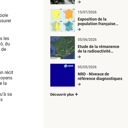
radiologique du milieu
aquatique
15/07/2026
bole
Exposition de la
ssurer
population française
métropolitaine aux
retombées
atmosphériques
s les
05/06/2026
radioactives depuis 1945
Bô, du
Etude de la rémanence
r de
de la radioactivité
d’origine artificielle
05/05/2026
n récit
NRD - Niveaux de
 moyens
référence diagnostiques
e la
qu’à sa
Découvrir plus
ns