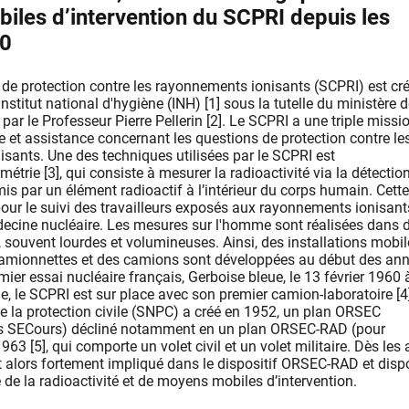
les d’intervention du SCPRI depuis les
50
l de protection contre les rayonnements ionisants (SCPRI) est cr
Institut national d'hygiène (INH) [1] sous la tutelle du ministère d
é par le Professeur Pierre Pellerin [2]. Le SCPRI a une triple missio
e et assistance concernant les questions de protection contre le
sants. Une des techniques utilisées par le SCPRI est
rie [3], qui consiste à mesurer la radioactivité via la détectio
 par un élément radioactif à l’intérieur du corps humain. Cette
pour le suivi des travailleurs exposés aux rayonnements ionisan
cine nucléaire. Les mesures sur l'homme sont réalisées dans 
s, souvent lourdes et volumineuses. Ainsi, des installations mobil
mionnettes et des camions sont développées au début des an
ier essai nucléaire français, Gerboise bleue, le 13 février 1960 
, le SCPRI est sur place avec son premier camion-laboratoire [4]
de la protection civile (SNPC) a créé en 1952, un plan ORSEC
s SECours) décliné notamment en un plan ORSEC-RAD (pour
963 [5], qui comporte un volet civil et un volet militaire. Dès les
t alors fortement impliqué dans le dispositif ORSEC-RAD et disp
de la radioactivité et de moyens mobiles d’intervention.