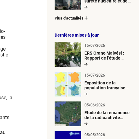
sûreté nucléaire et de
radioprotection (ASNR)
Plus d'actualités
io-
Dernières mises à jour
ses
15/07/2026
rge
ERS Orano Malvési :
stic
Rapport de l'étude
radiologique du milieu
aquatique
15/07/2026
Exposition de la
population française
métropolitaine aux
se, la
retombées
atmosphériques
05/06/2026
radioactives depuis 1945
Etude de la rémanence
sants
de la radioactivité
d’origine artificielle
 au
05/05/2026