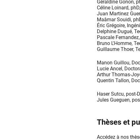
Géraldine Gonon, p
Céline Loinard, phD
Juan Martinez Guerr
Maâmar Souidi, phD
Éric Grégoire, Ingén
Delphine Dugué, Te
Pascale Fernandez,
Bruno L'Homme, Tec
Guillaume Thoer, Te
Manon Guillou, Doc
Lucie Ancel, Doctor
Arthur Thomas-Joy
Quentin Tallon, Doc
Haser Sutcu, post-
Jules Gueguen, pos
Thèses et pu
Accédez à nos thèse