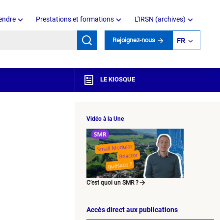
endre
Prestations et formations
L'IRSN (archives)
mots clés
Rejoignez-nous
FR
LE KIOSQUE
Vidéo à la Une
C’est quoi un SMR ?
Accès direct aux publications