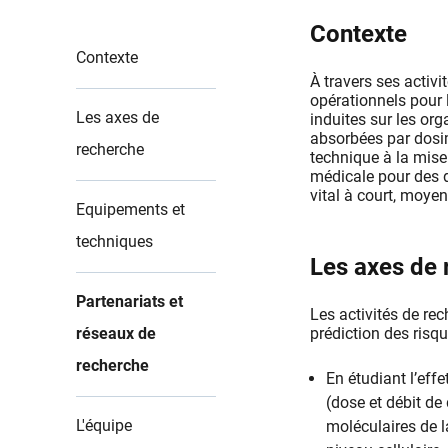
Contexte
Contexte
À travers ses activ
opérationnels pour 
Les axes de
induites sur les org
absorbées par dosimé
recherche
technique à la mise
médicale pour des d
vital à court, moye
Equipements et
techniques
Les axes de
Partenariats et
Les activités de rec
réseaux de
prédiction des risq
recherche
En étudiant l’eff
(dose et débit de
L'équipe
moléculaires de 