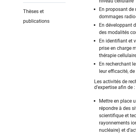
niveau cellulaire
En proposant de n
Thèses et
dommages radio-
publications
En développant d
des modalités co
En identifiant et
prise en charge m
thérapie cellulair
En recherchant l
leur efficacité, d
Les activités de rec
d’expertise afin de :
Mettre en place u
répondre à des s
scientifique et t
rayonnements ioni
nucléaire) et d’a