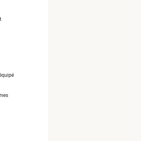
t
 équipé
èmes