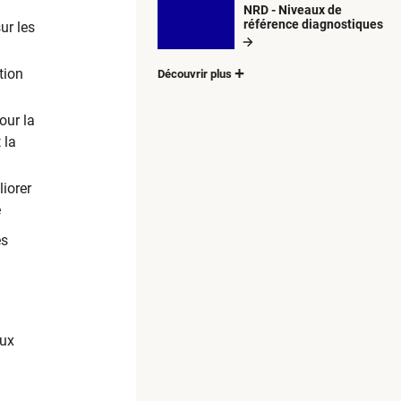
NRD - Niveaux de
référence diagnostiques
ur les
tion
Découvrir plus
our la
 la
iorer
e
és
aux