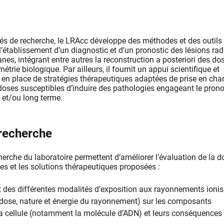
ités de recherche, le LRAcc développe des méthodes et des outils
l’établissement d’un diagnostic et d’un pronostic des lésions rad
anes, intégrant entre autres la reconstruction a posteriori des do
trie biologique. Par ailleurs, il fournit un appui scientifique et
 en place de stratégies thérapeutiques adaptées de prise en cha
oses susceptibles d’induire des pathologies engageant le prono
n et/ou long terme.
 recherche
herche du laboratoire permettent d’améliorer l’évaluation de la do
ues et les solutions thérapeutiques proposées :
et des différentes modalités d’exposition aux rayonnements ioni
 dose, nature et énergie du rayonnement) sur les composants
la cellule (notamment la molécule d’ADN) et leurs conséquences