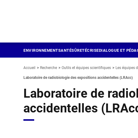
Panneau de gestion des cookies
Aller
au
contenu
principal
ENVIRONNEMENT
SANTÉ
SÛRETÉ
CRISE
DIALOGUE ET PÉDA
Accueil
Recherche
Outils et équipes scientifiques
Les équipes d
Laboratoire de radiobiologie des expositions accidentelles (LRAcc)
Laboratoire de radio
accidentelles (LRAc