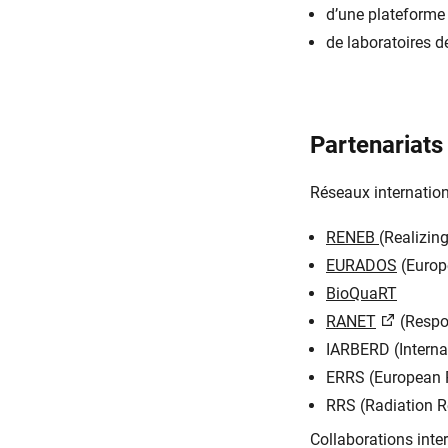
d’une plateforme
de laboratoires 
Partenariats
Réseaux internation
RENEB
(Realizin
EURADOS
(Europ
BioQuaRT
RANET
(Respo
IARBERD (Interna
ERRS (European R
RRS (Radiation R
Collaborations inter