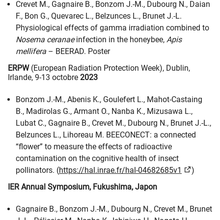
Crevet M., Gagnaire B., Bonzom J.-M., Dubourg N., Daian
F., Bon G., Quevarec L., Belzunces L., Brunet J.-L.
Physiological effects of gamma irradiation combined to
Nosema ceranae
infection in the honeybee,
Apis
mellifera
– BEERAD. Poster
ERPW
(European Radiation Protection Week), Dublin,
Irlande, 9-13 octobre
2023
Bonzom J.-M., Abenis K., Goulefert L., Mahot-Castaing
B., Madirolas G., Armant O., Nanba K., Mizusawa L.,
Lubat C., Gagnaire B., Crevet M., Dubourg N., Brunet J.-L.,
Belzunces L., Lihoreau M. BEECONECT: a connected
“flower” to measure the effects of radioactive
contamination on the cognitive health of insect
pollinators. (
https://hal.inrae.fr/hal-04682685v1
)
IER Annual Symposium, Fukushima, Japon
Gagnaire B., Bonzom J.-M., Dubourg N., Crevet M., Brunet