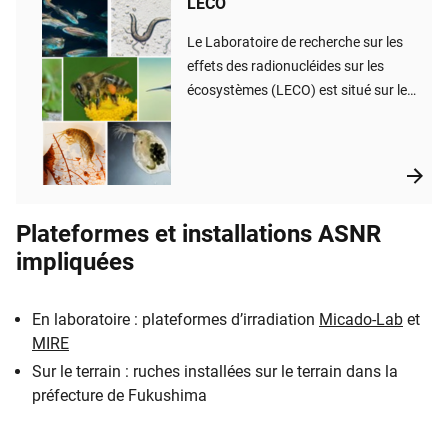
LECO
Le Laboratoire de recherche sur les
effets des radionucléides sur les
écosystèmes (LECO) est situé sur le
Centre d’études nucléaires de
Cadarache, dans les Bouches-du-
Rhône. L’équipe est constituée d’une
vingtaine de personnes. Elle
consacre ses travaux à l’évaluation
Plateformes et installations ASNR
de l’impact des radionucléides sur les
impliquées
écosystèmes.
En laboratoire : plateformes d’irradiation
Micado-Lab
et
MIRE
Sur le terrain : ruches installées sur le terrain dans la
préfecture de Fukushima