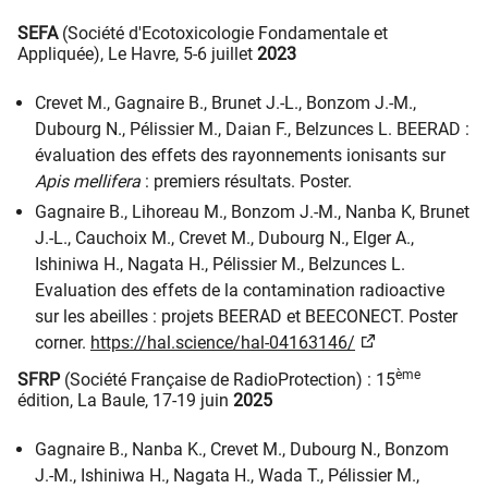
SEFA
(Société d'Ecotoxicologie Fondamentale et
Appliquée), Le Havre, 5-6 juillet
2023
Crevet M., Gagnaire B., Brunet J.-L., Bonzom J.-M.,
Dubourg N., Pélissier M., Daian F., Belzunces L. BEERAD :
évaluation des effets des rayonnements ionisants sur
Apis mellifera
: premiers résultats. Poster.
Gagnaire B., Lihoreau M., Bonzom J.-M., Nanba K, Brunet
J.-L., Cauchoix M., Crevet M., Dubourg N., Elger A.,
Ishiniwa H., Nagata H., Pélissier M., Belzunces L.
Evaluation des effets de la contamination radioactive
sur les abeilles : projets BEERAD et BEECONECT. Poster
corner.
https://hal.science/hal-04163146/
ème
SFRP
(Société Française de RadioProtection) : 15
édition, La Baule, 17-19 juin
2025
Gagnaire B., Nanba K., Crevet M., Dubourg N., Bonzom
J.-M., Ishiniwa H., Nagata H., Wada T., Pélissier M.,