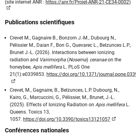
(site internet ANR :
https://anr.fr/Projet-ANR-21-CE34-0002)
Publications scientifiques
Crevet M., Gagnaire B., Bonzom J.-M., Dubourg N.,
Pélissier M., Daian F., Bon G., Quevarec L., Belzunces L.P.,
Brunet J.-L. (2026). Interactions between ionizing
radiation and
Vairimorpha
(
Nosema
)
ceranae
on the
honeybee,
Apis mellifera
L. PLoS One
21(1):e0339853.
https://doi.org/10.1371/journal.pone.03
Crevet, M., Gagnaire, B., Belzunces, L.P. Dubourg, N.,
Kairo, G., Marcuccini, G., Pélissier, M., Brunet, J.-L.
(2025). Effects of Ionizing Radiation on
Apis mellifera
L.
Queens. Toxics 13,
1057.
https://doi.org/10.3390/toxics13121057
Conférences nationales