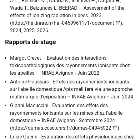
J.-L., Pélissier M., Nanba K., Ishiniwa H., Nagata H.,
Wada T., Belzunces L. BEERAD – Assessment of the
effects of ionizing radiation in bees. 2023
(
https://hal.inrae.fr/hal-04699611v1/document
),
2024, 2025, 2026.
Rapports de stage
Margot Crevet – Evaluation des interactions
toxicopathologiques des rayonnements ionisants chez
les abeilles – INRAE Avignon - Juin 2022
Antoine Houssais - Effets des rayonnements ionisants
sur l’abeille domestique Apis mellifera via une approche
multimarque d’exposition – INRAE Avignon – Juin 2024
Gianni Macuccini - Evaluation des effets des
rayonnements ionisants sur les reines chez l’abeille
domestique – INRAE Avignon - Septembre 2024
(
https://dumas.ccsd.cnrs.fr/dumas-04945922
)
Lucie Guérin - Evaluation des effets physiologiques chez