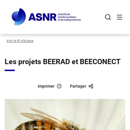
Panneau de gestion des cookies
Aller
au
contenu
principal
Voir le fil d’Ariane
Les projets BEERAD et BEECONECT
Imprimer
Partager