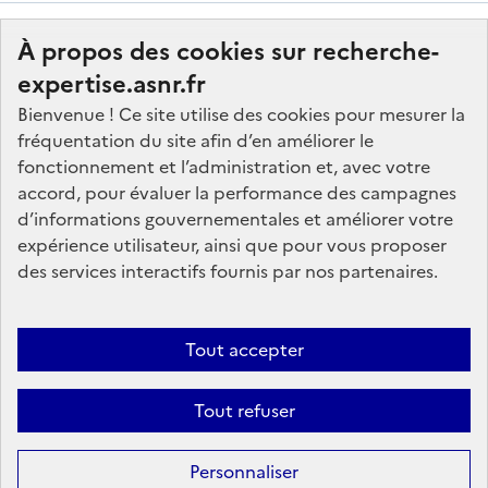
À propos des cookies sur recherche-
expertise.asnr.fr
Bienvenue ! Ce site utilise des cookies pour mesurer la
fréquentation du site afin d’en améliorer le
Nos marchés
fonctionnement et l’administration et, avec votre
accord, pour évaluer la performance des campagnes
Nos offres d'emploi
d’informations gouvernementales et améliorer votre
FAQ
expérience utilisateur, ainsi que pour vous proposer
Glossaire
des services interactifs fournis par nos partenaires.
Politique de données
Mentions légales
Tout accepter
Plan du site
Tout refuser
Contactez-nous
Personnaliser