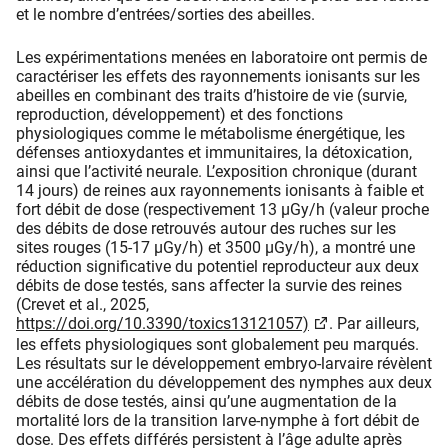
et le nombre d’entrées/sorties des abeilles.
Les expérimentations menées en laboratoire ont permis de
caractériser les effets des rayonnements ionisants sur les
abeilles en combinant des traits d’histoire de vie (survie,
reproduction, développement) et des fonctions
physiologiques comme le métabolisme énergétique, les
défenses antioxydantes et immunitaires, la détoxication,
ainsi que l’activité neurale. L’exposition chronique (durant
14 jours) de reines aux rayonnements ionisants à faible et
fort débit de dose (respectivement 13 µGy/h (valeur proche
des débits de dose retrouvés autour des ruches sur les
sites rouges (15-17 µGy/h) et 3500 µGy/h), a montré une
réduction significative du potentiel reproducteur aux deux
débits de dose testés, sans affecter la survie des reines
(Crevet et al., 2025,
https://doi.org/10.3390/toxics13121057)
. Par ailleurs,
les effets physiologiques sont globalement peu marqués.
Les résultats sur le développement embryo-larvaire révèlent
une accélération du développement des nymphes aux deux
débits de dose testés, ainsi qu’une augmentation de la
mortalité lors de la transition larve-nymphe à fort débit de
dose. Des effets différés persistent à l’âge adulte après