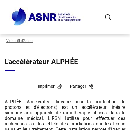
Panneau de gestion des cookies
Aller
au
contenu
principal
Voir le fil d’Ariane
L'accélérateur ALPHÉE
Imprimer
Partager
ALPHÉE (Accélérateur linéaire pour la production de
photons et d'électrons) est un accélérateur linéaire
similaire aux appareils de radiothérapie utilisés dans le
domaine médical. L'IRSN l'utilise pour effectuer des
recherches sur les effets des irradiations sur les tissus
sains et leur traitement. Cette installation permet d'irradier