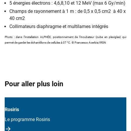
5 énergies électrons : 4,6,8,10 et 12 MeV (max 6 Gy/min)
Champs de rayonnement à 1 m : de 0,5 x 0,5 cm2 à 40 x
40 cm2
Collimateurs diaphragme et multilames intégrés
Photo : ​dans l’installation ALPHÉE, positionnement de l’incubateur (cube en plexiglas) qui
permet de garder les échantillons de cellules à 37 °C. © Francesco Acerbis/IRSN
Pour aller plus loin
Rosiris
Le programme Rosiris