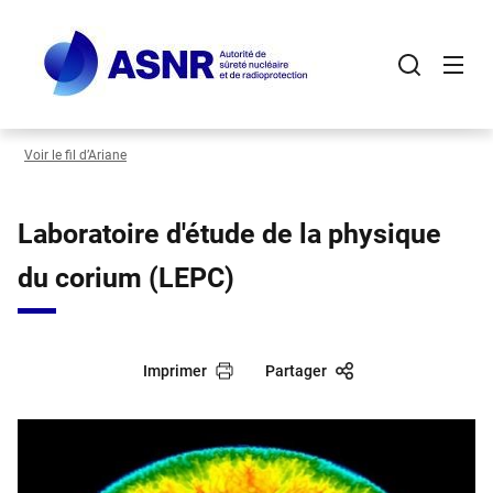
Panneau de gestion des cookies
Aller
au
contenu
principal
Voir le fil d’Ariane
Laboratoire d'étude de la physique
du corium (LEPC)
Imprimer
Partager