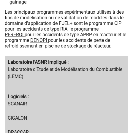
gainage,
Les principaux programmes expérimentaux utilisés à des
fins de modélisation ou de validation de modèles dans le
domaine d’application de FUEL+ sont le programme CIP
pour les accidents de type RIA, le programme
PERFROI
pour les accidents de type APRP en réacteur et le
programme
DENOPI
pour les accidents de perte de
refroidissement en piscine de stockage de réacteur.
Migration
Laboratoire l’ASNR impliqué :
content
Migration
Laboratoire d’Etude et de Modélisation du Combustible
title
content
(LEMC)
text
Migration
Logiciels :
content
Migration
SCANAIR
title
content
text
CIGALON
DRACCAR