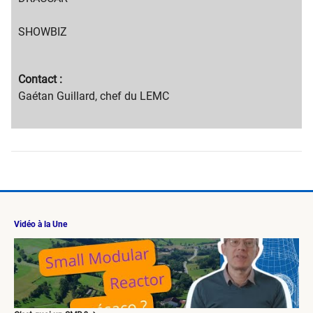
SHOWBIZ
Migration
Contact :
content
Migration
Gaétan Guillard, chef du LEMC
title
content
text
Vidéo à la Une