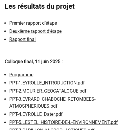
Les résultats du projet
constituent l'exutoire, que ce soit en
situation de fonctionnement normal
des installations ou en situation
Premier rapport d’étape
post-accidentelle.
Deuxième rapport d’étape
Rapport final
Colloque final, 11 juin 2025 :
Programme
PPT-1.EYROLLE_INTRODUCTION.pdf
PPT-2.MOURIER_GEOCATALOGUE.pdf
PPT-3.EVRARD_CHABOCHE_RETOMBEES-
ATMOSPHERIQUES.pdf
PPT-4.EYROLLE_Dater.pdf
PPT-5.LESTEL_HISTOIRE-DE-L-ENVIRONNEMENT.pdf