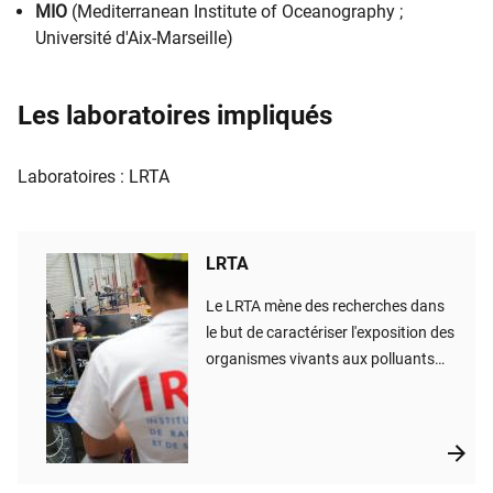
MIO
(Mediterranean Institute of Oceanography ;
Université d'Aix-Marseille)
Les laboratoires impliqués
Laboratoires : ​LRTA
LRTA
Le LRTA mène des recherches dans
le but de caractériser l'exposition des
organismes vivants aux polluants
issus des activités nucléaires
(substances radioactives et
substances chimiques stables
associées) dans les bassins versants
et les écosystèmes marins qui en