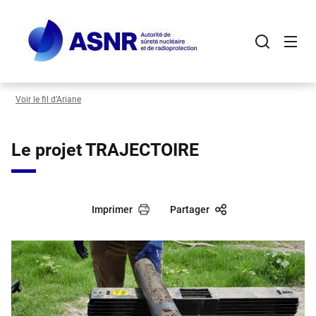
Panneau de gestion des cookies
Aller
au
contenu
principal
Voir le fil d’Ariane
Le projet TRAJECTOIRE
Imprimer
Partager