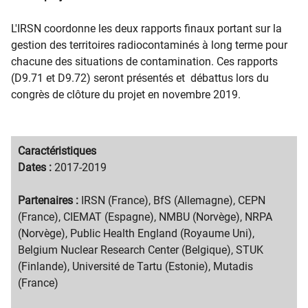
L'IRSN coordonne les deux rapports finaux portant sur la
gestion des territoires radiocontaminés à long terme pour
chacune des situations de contamination. Ces rapports
(D9.71 et D9.72) seront présentés et débattus lors du
congrès de clôture du projet en novembre 2019.
Migration
Caractéristiques
content
Migration
Dates :
2017-2019
title
content
text
Partenaires :
IRSN (France), BfS (Allemagne), CEPN
(France), CIEMAT (Espagne), NMBU (Norvège), NRPA
(Norvège), Public Health England (Royaume Uni),
Belgium Nuclear Research Center (Belgique), STUK
(Finlande), Université de Tartu (Estonie), Mutadis
(France)