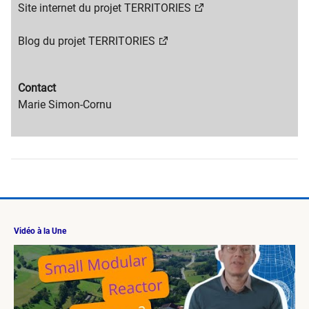
content
Migration
​Site internet du projet TERRITORIES
title
content
text
Blog du projet TERRITORIES
Migration
Contact
content
Migration
Marie Simon-Cornu
title
content
text
Vidéo à la Une