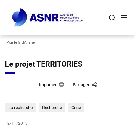
Panneau de gestion des cookies
Aller
au
contenu
principal
Voir le fil d’Ariane
Le projet TERRITORIES
Imprimer
Partager
La recherche
Recherche
Crise
12/11/2019