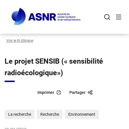
Panneau de gestion des cookies
Aller
au
contenu
principal
Voir le fil d’Ariane
Le projet SENSIB (« sensibilité
radioécologique»)
Imprimer
Partager
La recherche
Recherche
Environnement