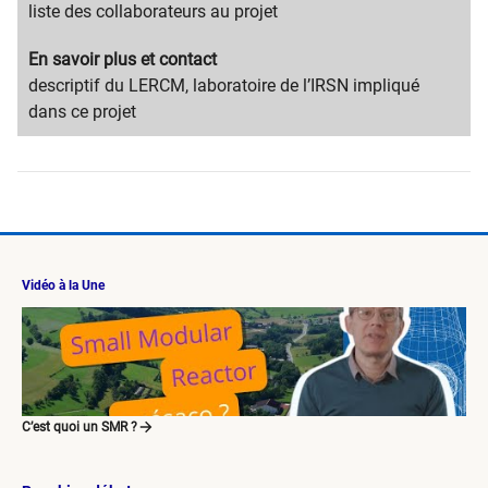
content
Migration
liste des collaborateurs au projet
title
content
Migration
En savoir plus et contact
text
content
Migration
descriptif du LERCM, laboratoire de l’IRSN impliqué
title
content
dans ce projet
text
Vidéo à la Une
C’est quoi un SMR ?