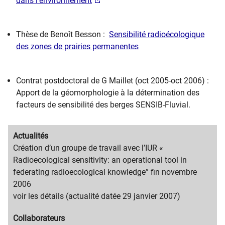
dans l'environnement
Thèse de Benoît Besson :
Sensibilité radioécologique
des zones de prairies permanentes
Contrat postdoctoral de G Maillet (oct 2005-oct 2006) :
Apport de la géomorphologie à la détermination des
facteurs de sensibilité des berges SENSIB-Fluvial.
Migration
Actualités
content
Migration
Création d’un groupe de travail avec l’IUR «
title
content
Radioecological sensitivity: an operational tool in
text
federating radioecological knowledge” fin novembre
2006
voir les détails (actualité datée 29 janvier 2007)
Migration
Collaborateurs