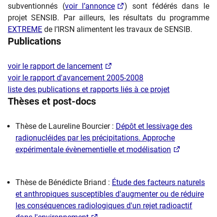
subventionnés (
voir l’annonce
) sont fédérés dans le
projet SENSIB. Par ailleurs, les résultats du programme
EXTREME
de l’IRSN alimentent les travaux de SENSIB.
Publications
voir le rapport de lancement
voir le rapport d'avancement 2005-2008
liste des publications et rapports liés à ce projet
Thèses et post-docs
Thèse de Laureline Bourcier :
Dépôt et lessivage des
radionucléides par les précipitations. Approche
expérimentale évènementielle et modélisation
Thèse de Bénédicte Briand :
Étude des facteurs naturels
et anthropiques susceptibles d'augmenter ou de réduire
les conséquences radiologiques d'un rejet radioactif