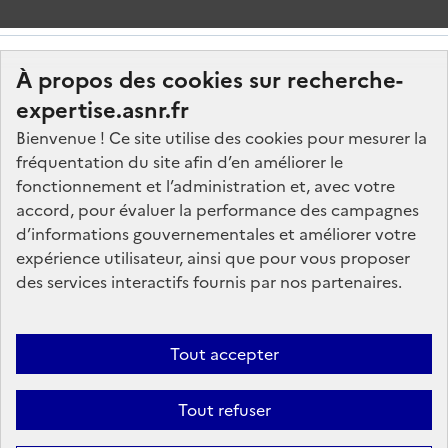
À propos des cookies sur recherche-
expertise.asnr.fr
Bienvenue ! Ce site utilise des cookies pour mesurer la
fréquentation du site afin d’en améliorer le
Nos marchés
fonctionnement et l’administration et, avec votre
accord, pour évaluer la performance des campagnes
Nos offres d'emploi
d’informations gouvernementales et améliorer votre
FAQ
expérience utilisateur, ainsi que pour vous proposer
Glossaire
des services interactifs fournis par nos partenaires.
Politique de données
Mentions légales
Tout accepter
Plan du site
Tout refuser
Contactez-nous