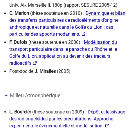
Univ. Aix Marseille II, 180p (rapport SESURE 2005-12)
C. Marion
(thèse soutenue en 2010)
:
Dynamique et bilan
des transferts particulaires de radioéléments d’origine
anthropique et naturelle dans le Golfe du Lion : cas
particulier des apports rhodaniens.
F. Dufois
(thèse soutenue en 2008) :
Modélisation du
transport particulaire dans le panache du Rhône et le
Golfe du Lion, application au devenir des traceurs
radioactifs
Post-doc de
J. Miralles
(2005)
Milieu Atmosphérique
L. Bourcier
(thèse soutenue en 2009) :
Dépôt et lessivage
des radionucléides par les précipitations. Approche
expérimentale évènementielle et modélisation.