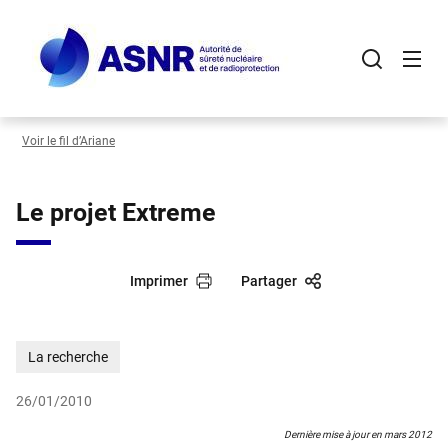
Panneau de gestion des cookies
Aller
au
contenu
principal
Voir le fil d’Ariane
Le projet Extreme
Imprimer
Partager
La recherche
26/01/2010
Dernière mise à jour en mars 2012