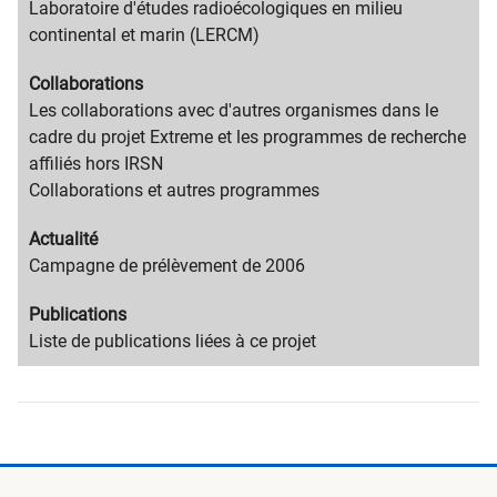
content
Migration
Laboratoire d'études radioécologiques en milieu
title
content
continental et marin (LERCM)
text
Migration
Collaborations
content
Migration
Les collaborations avec d'autres organismes dans le
title
content
cadre du projet Extreme et les programmes de recherche
text
affiliés hors IRSN
Collaborations et autres programmes
Migration
Actualité
content
Migration
Campagne de prélèvement de 2006
title
content
Migration
Publications
text
content
Migration
Liste de publications liées à ce projet
title
content
text