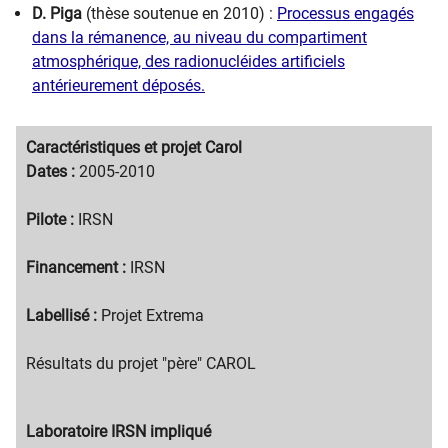
D. Piga
(thèse soutenue en 2010) :
Processus engagés
dans la rémanence, au niveau du compartiment
atmosphérique, des radionucléides artificiels
antérieurement déposés.
Migration
Caractéristiques et projet Carol
content
Migration
Dates :
2005-2010
title
content
text
Pilote :
IRSN
Financement :
IRSN
Labellisé :
Projet Extrema
Résultats du projet "père" CAROL
Migration
Laboratoire IRSN impliqué