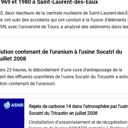
1969 et 1980 à Saint-Laurent-des-Eaux
0, deux réacteurs de la centrale nucléaire de Saint-Laurent-des-
er, ont subi des accidents qui ont conduit à la fusion d’éléments
RSN, avec l’université de Tours, a analysé des sédiments dans le
 afin de rechercher la trace de ces rejets anciens.
lution contenant de l'uranium à l'usine Socatri du
juillet 2008
 vers 23 heures, le débordement d'une cuve d’entreposage de la
ent des effluents uranifères de l'usine Socatri du Tricastin a entr
ution contenant de l'uranium.
Rejets de carbone 14 dans l'atmosphère par l'usi
Socatri du Tricastin en juillet 2008
L’installation d’assainissement et de récupération