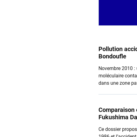
Pollution acci
Bondoufle
Novembre 2010 : 
moléculaire contam
dans une zone pav
experts de l'Instit
première dans un 
Comparaison e
Fukushima Dai
Ce dossier propos
1986 et l’acciden