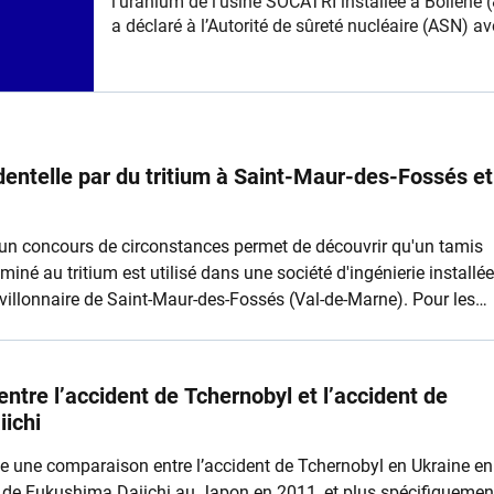
l’uranium de l’usine SOCATRI installée à Bollène 
a déclaré à l’Autorité de sûreté nucléaire (ASN) av
rejeté dans l’atmosphère entre le 25 juin et le 2 jui
2008 environ 2,26 GBq de carbone 14 [1], entraîn
un dépassement de 5% de la limite annuelle
autorisée pour cette installation, compte-tenu des
rejets déjà réalisés depuis début 2008.
dentelle par du tritium à Saint-Maur-des-Fossés et
un concours de circonstances permet de découvrir qu'un tamis
iné au tritium est utilisé dans une société d'ingénierie installée
illonnaire de Saint-Maur-des-Fossés (Val-de-Marne). Pour les
ut, c’est une situation unique, cette intervention constituant une
tissu urbain aussi dense.
ntre l’accident de Tchernobyl et l’accident de
ichi
e une comparaison entre l’accident de Tchernobyl en Ukraine en
t de Fukushima Daiichi au Japon en 2011, et plus spécifiquemen