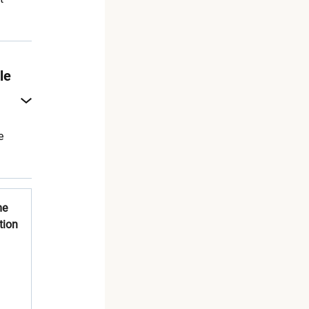
le
e
me
tion
tion