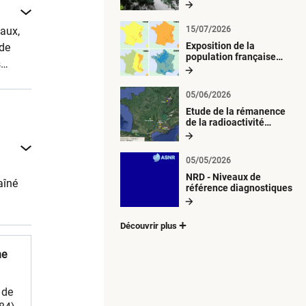
radiologique du milieu
aquatique
Eaux,
15/07/2026
Exposition de la
 de
population française
s
métropolitaine aux
retombées
atmosphériques
05/06/2026
radioactives depuis 1945
Etude de la rémanence
de la radioactivité
d’origine artificielle
05/05/2026
NRD - Niveaux de
aîné
référence diagnostiques
Découvrir plus
ne
 de