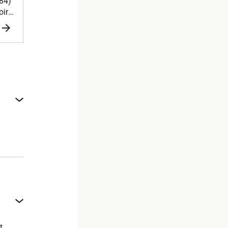
(84)
oir
llet
ant
t