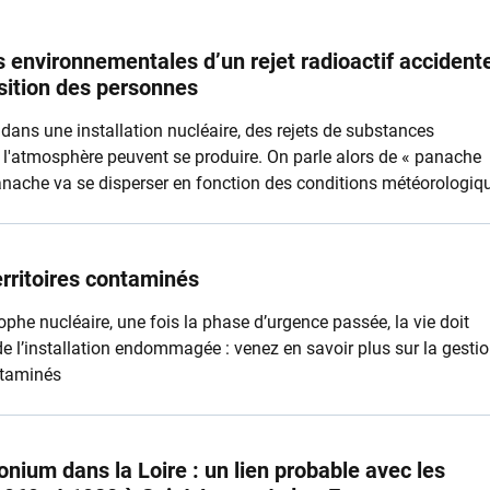
environnementales d’un rejet radioactif accidente
osition des personnes
dans une installation nucléaire, des rejets de substances
 l'atmosphère peuvent se produire. On parle alors de « panache
panache va se disperser en fonction des conditions météorologiq
ontamination de l’air et de l'environnement plus ou moins
erritoires contaminés
phe nucléaire, une fois la phase d’urgence passée, la vie doit
de l’installation endommagée : venez en savoir plus sur la gesti
ntaminés
onium dans la Loire : un lien probable avec les