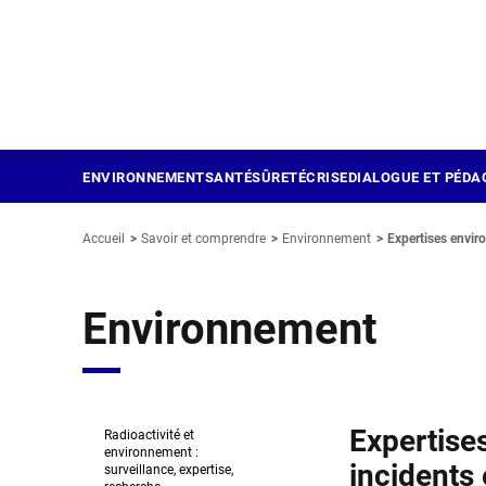
Panneau de gestion des cookies
Aller
au
contenu
principal
ENVIRONNEMENT
SANTÉ
SÛRETÉ
CRISE
DIALOGUE ET PÉDA
Accueil
Savoir et comprendre
Environnement
Expertises envir
Environnement
Expertise
Radioactivité et
environnement :
incidents 
surveillance, expertise,