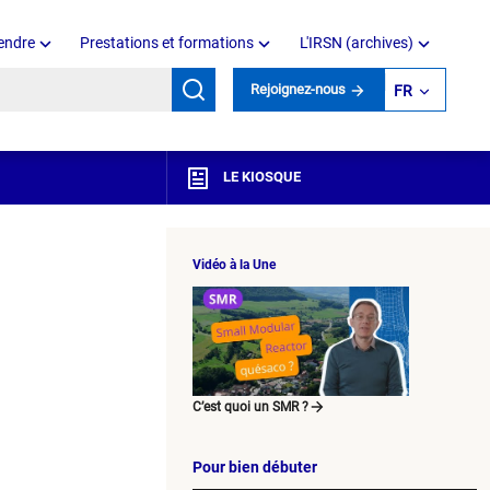
endre
Prestations et formations
L'IRSN (archives)
mots clés
Rejoignez-nous
FR
LE KIOSQUE
Vidéo à la Une
C’est quoi un SMR ?
Pour bien débuter