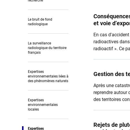
recherche
Conséquences 
Le bruit de fond
et voie d’exp
radiologique
En cas d'accident 
radioactives dans
La surveillance
radiologique du territoire
radioactif ». Ce 
français
et entraîner une c
importantes.
Expertises
Gestion des t
environnementales liées à
des phénomènes naturels
Après une catastro
reprendre autour 
des territoires co
Expertises
environnementales
locales
Rejets de plut
Expertises