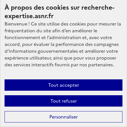
À propos des cookies sur recherche-
expertise.asnr.fr
Bienvenue ! Ce site utilise des cookies pour mesurer la
fréquentation du site afin d’en améliorer le
Nos marchés
fonctionnement et l’administration et, avec votre
accord, pour évaluer la performance des campagnes
Nos offres d'emploi
d’informations gouvernementales et améliorer votre
FAQ
expérience utilisateur, ainsi que pour vous proposer
Glossaire
des services interactifs fournis par nos partenaires.
Politique de données
Mentions légales
Tout accepter
Plan du site
Tout refuser
Contactez-nous
Personnaliser