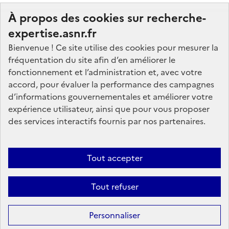
À propos des cookies sur recherche-
expertise.asnr.fr
Bienvenue ! Ce site utilise des cookies pour mesurer la
fréquentation du site afin d’en améliorer le
Nos marchés
fonctionnement et l’administration et, avec votre
accord, pour évaluer la performance des campagnes
Nos offres d'emploi
d’informations gouvernementales et améliorer votre
FAQ
expérience utilisateur, ainsi que pour vous proposer
Glossaire
des services interactifs fournis par nos partenaires.
Politique de données
Mentions légales
Tout accepter
Plan du site
Tout refuser
Contactez-nous
Personnaliser