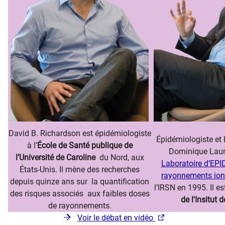
David B. Richardson est épidémiologiste
Épidémiologiste et
à l’
École de Santé publique de
Dominique Laurie
l’Université de Caroline
du Nord, aux
Laboratoire d’EPI
États-Unis. Il mène des recherches
rayonnements ion
depuis quinze ans sur la quantification
l’IRSN en 1995. Il es
des risques associés aux faibles doses
de l'Insitut
de rayonnements.
Voir le débat en vidéo