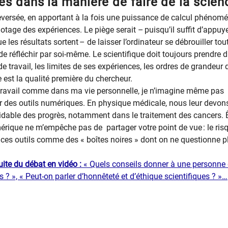
s dans la manière de faire de la scien
leversée, en apportant à la fois une puissance de calcul phénom
ilotage des expériences. Le piège serait – puisqu’il suffit d’appuy
 les résultats sortent – de laisser l’ordinateur se débrouiller tout
e réfléchir par soi-même. Le scientifique doit toujours prendre d
 travail, les limites de ses expériences, les ordres de grandeur 
 est la qualité première du chercheur.
ravail comme dans ma vie personnelle, je n’imagine même pas
 des outils numériques. En physique médicale, nous leur devo
idable des progrès, notamment dans le traitement des cancers. 
mérique ne m’empêche pas de partager votre point de vue : le ris
r ces outils comme des « boîtes noires » dont on ne questionne p
uite du débat en vidéo :
« Quels co​nseils donner à une personne 
s ? », « Peut-on parler d’honnêteté et d’éthique scientifiques ? »…