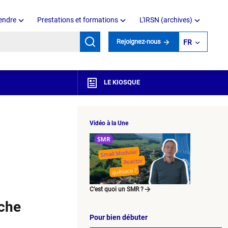
endre
Prestations et formations
L'IRSN (archives)
mots clés
Rejoignez-nous
FR
LE KIOSQUE
Vidéo à la Une
C’est quoi un SMR ?
rche
Pour bien débuter