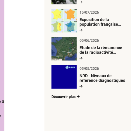
radiologique du milieu
aquatique
15/07/2026
Exposition de la
population française
métropolitaine aux
retombées
atmosphériques
05/06/2026
radioactives depuis 1945
Etude de la rémanence
de la radioactivité
d’origine artificielle
05/05/2026
NRD - Niveaux de
référence diagnostiques
Découvrir plus
e a
e