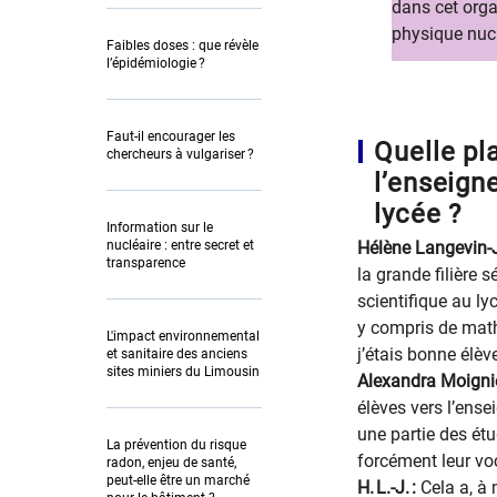
dans cet organ
physique nucl
Faibles doses : que révèle
l’épidémiologie ?
Faut-il encourager les
Quelle pl
chercheurs à vulgariser ?
l’enseign
lycée ?
Information sur le
nucléaire : entre secret et
Hélène Langevin-J
transparence
la grande filière s
scientifique au ly
y compris de math
L'impact environnemental
j’étais bonne élèv
et sanitaire des anciens
sites miniers du Limousin
Alexandra Moigni
élèves vers l’ense
une partie des étu
La prévention du risque
forcément leur voc
radon, enjeu de santé,
peut-elle être un marché
H. L.-J. :
Cela a, à 