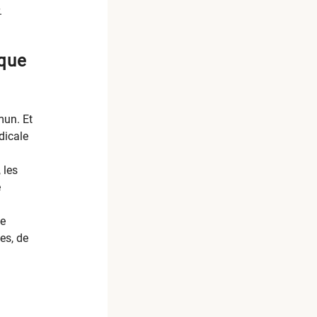
.
 que
mun. Et
dicale
 les
e
me
ses, de