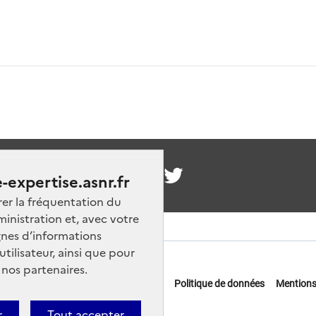
nous
-expertise.asnr.fr
rer la fréquentation du
ministration et, avec votre
nes d’informations
ilisateur, ainsi que pour
 nos partenaires.
 offres d'emploi
FAQ
Glossaire
Politique de données
Mentions
actez-nous
r
Tout accepter