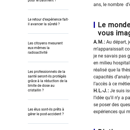
pour le bâtiment ?
ans, le nombre d’é
Le retour d’expérience fait-
Le monde 
il avancer la sûreté ?
vous imag
A. M. :
Au départ, 
Les citoyens mesurent
eux-mêmes la
m’apparaissait co
radioactivité
je ne savais pas 
en milieu hospital
réalisé que la thès
Les professionnels de la
capacités d’analys
santé seront-ils protégés
grâce à la réduction de la
l’accès à ce métier
limite de dose au
H. L.-J. :
Je suis i
cristallin ?
l’idée qu’il n’y a 
se poser des ques
Les élus sont-ils prêts à
expériences qui m’
gérer le post-accident ?