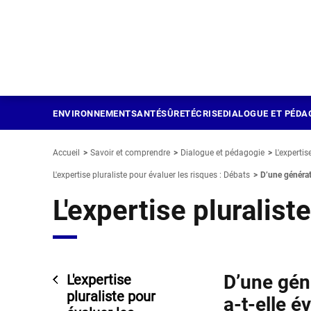
Panneau de gestion des cookies
Aller
au
contenu
principal
ENVIRONNEMENT
SANTÉ
SÛRETÉ
CRISE
DIALOGUE ET PÉDA
Accueil
Savoir et comprendre
Dialogue et pédagogie
L'expertis
L'expertise pluraliste pour évaluer les risques : Débats
D’une générati
L'expertise pluralist
D’une gén
L'expertise
pluraliste pour
a-t-elle é