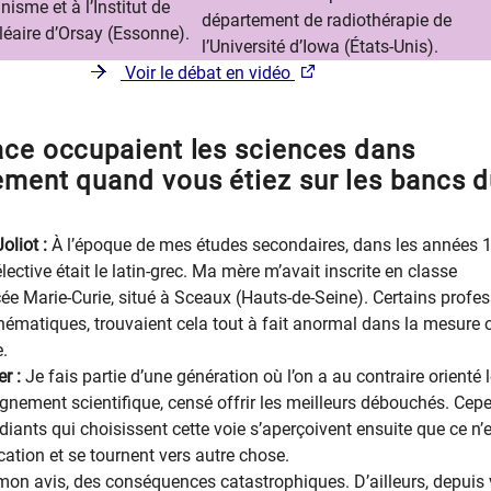
isme et à l’Institut de
département de radiothérapie de
éaire d’Orsay (Essonne).
l’Université d’Iowa (États-Unis).
Voir le débat en vidéo
ace occupaient les sciences dans
ement quand vous étiez sur les bancs 
oliot :
À l’époque de mes études secondaires, dans les années 
élective était le latin-grec. Ma mère m’avait inscrite en classe
cée Marie-Curie, situé à Sceaux (Hauts-de-Seine). Certains profes
ématiques, trouvaient cela tout à fait anormal dans la mesure 
e.
er :
Je fais partie d’une génération où l’on a au contraire orienté 
ignement scientifique, censé offrir les meilleurs débouchés. Cep
diants qui choisissent cette voie s’aperçoivent ensuite que ce n’
ation et se tournent vers autre chose.
mon avis, des conséquences catastrophiques. D’ailleurs, depuis 