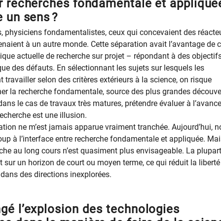
r recherches fondamentale et appliqué
e un sens ?
, physiciens fondamentalistes, ceux qui concevaient des réacte
naient à un autre monde. Cette séparation avait l’avantage de cl
ique actuelle de recherche sur projet – répondant à des objectif
que des défauts. En sélectionnant les sujets sur lesquels les
 travailler selon des critères extérieurs à la science, on risque
her la recherche fondamentale, source des plus grandes découve
 dans le cas de travaux très matures, prétendre évaluer à l’avance
echerche est une illusion.
ation ne m’est jamais apparue vraiment tranchée. Aujourd’hui, 
up à l’interface entre recherche fondamentale et appliquée. Mais
rche au long cours n’est quasiment plus envisageable. La plupar
nt sur un horizon de court ou moyen terme, ce qui réduit la liberté
 dans des directions inexplorées.
gé l’explosion des technologies