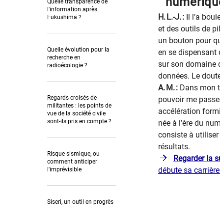
numérique
Quelle transparence de
l'information après
H. L.-J. :
Il l’a bou
Fukushima ?
et des outils de p
un bouton pour que
Quelle évolution pour la
en se dispensant d
recherche en
sur son domaine de
radioécologie ?
données. Le doute
A. M. :
Dans mon t
Regards croisés de
pouvoir me passer
militantes : les points de
accélération form
vue de la société civile
sont-ils pris en compte ?
née à l’ère du nu
consiste à utilise
résultats.
Risque sismique, ou
Regarder la s
comment anticiper
débute sa carrière
l'imprévisible
Siseri, un outil en progrès