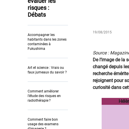
évaluer les
risques :
Débats
19/08/2015
Accompagner les
habitants dans les zones
contaminées à
​
Fukushima
Source : Magazine
De l’image de la 
changé depuis les
Art et science : Vrais ou
faux jumeaux du savoir ?
recherche émérite 
rejoignent pour so
curiosité dans cet
Comment améliorer
l’étude des risques en
radiothérapie ?
Hélè
Comment faire bon
usage des examens
d'imagerie ?