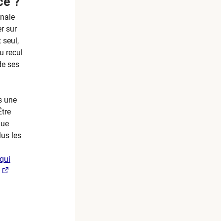
ce ?
énale
er sur
 seul,
u recul
de ses
ns une
Être
que
lus les
qui