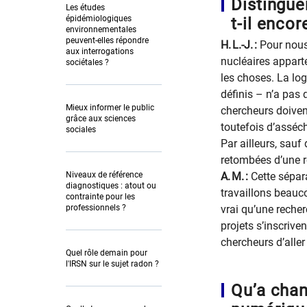
Distingue
Les études
épidémiologiques
t-il encor
environnementales
peuvent-elles répondre
H. L.-J. :
Pour nous
aux interrogations
nucléaires apparte
sociétales ?
les choses. La log
définis – n’a pas 
Mieux informer le public
chercheurs doivent
grâce aux sciences
toutefois d’asséc
sociales
Par ailleurs, sauf
retombées d’une r
Niveaux de référence
A. M. :
Cette sépar
diagnostiques : atout ou
travaillons beauco
contrainte pour les
professionnels ?
vrai qu’une reche
projets s’inscrive
chercheurs d’aller
Quel rôle demain pour
l'IRSN sur le sujet radon ?
Qu’a chan