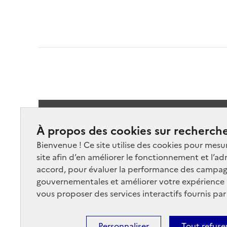
Suivez-
À propos des cookies sur recherche
Bienvenue ! Ce site utilise des cookies pour mesu
site afin d’en améliorer le fonctionnement et l’ad
accord, pour évaluer la performance des campag
gouvernementales et améliorer votre expérience ut
vous proposer des services interactifs fournis par
Nos marchés
Nos
Plan du site
Cont
Personnaliser
Tout refuse