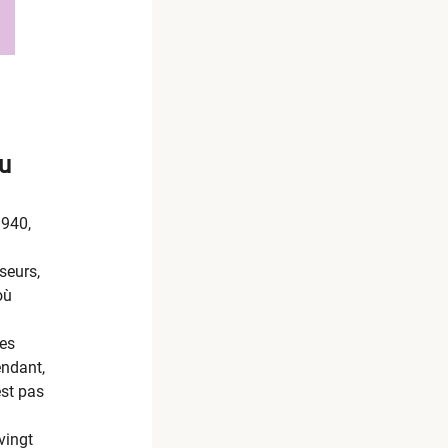
du
1940,
seurs,
où
les
endant,
est pas
vingt