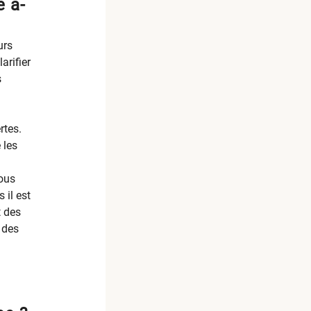
e a-
urs
arifier
s
rtes.
 les
nous
 il est
t des
 des