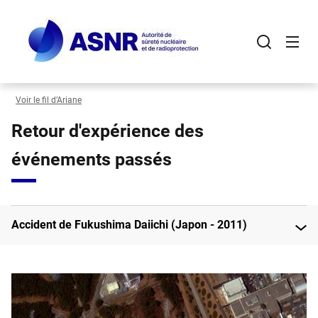
Panneau de gestion des cookies
Aller
au
contenu
principal
Voir le fil d’Ariane
Retour d'expérience des
événements passés
Accident de Fukushima Daiichi (Japon - 2011)